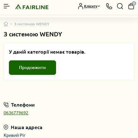
0
Клієнту
З системою WENDY
З системою WENDY
У даній категорії немає товарів.
Продовжити
Телефони
0636779692
Наша адреса
Кривий Ріг