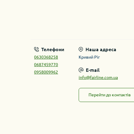
Телефони
Наша адреса
0630368258
Кривий Ріг
0687459770
E-mail
0958009962
info@fairline.com.ua
Перейти до контактів