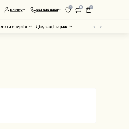
0
0
0
Клієнту
063 036 8258
<
>
тло та енергія
Дім, сад і гараж