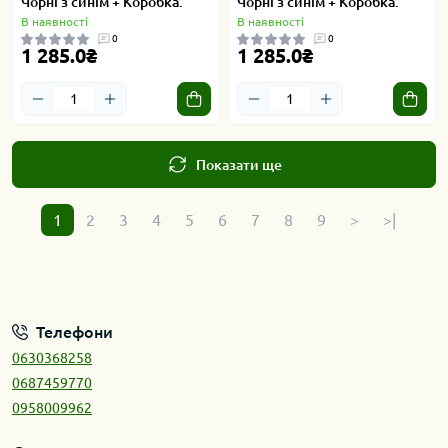
Чорні з синім + Коробка.
Чорні з синім + Коробка.
В наявності
В наявності
0
0
1 285.0₴
1 285.0₴
Показати ще
1
2
3
4
5
6
7
8
9
>
>|
Телефони
0630368258
0687459770
0958009962