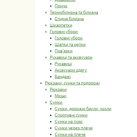
Пончо
Термобілизна та білизна
Спідня білизна
Шкарпетки
Головні убори
Головні убори
Шапки та кепки
Пов'язки
Рукавиці та аксесуари
Рукавиці
Аксесуари одягу
Бандажі
Рюкзаки, сумки та подорожі
Рюкзаки
Міські
Сумки
Сумки, дорожні баули, чохли
Спортивні сумки
Сумки на пояс
Сумки через плече
Сумки на плече