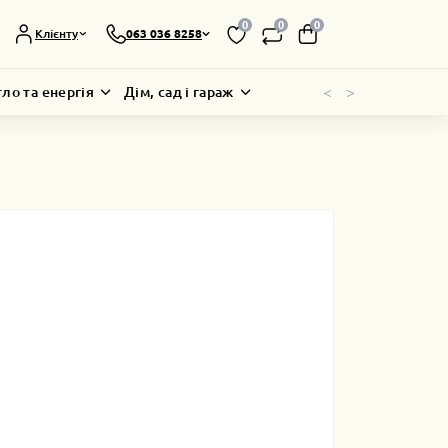
0
0
0
Клієнту
063 036 8258
<
>
тло та енергія
Дім, сад і гараж