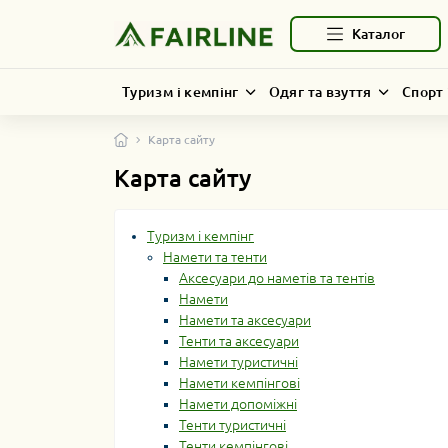
Каталог
Туризм і кемпінг
Одяг та взуття
Спорт 
Карта сайту
Карта сайту
Туризм і кемпінг
Намети та тенти
Аксесуари до наметів та тентів
Намети
Намети та аксесуари
Тенти та аксесуари
Намети туристичні
Намети кемпінгові
Намети допоміжні
Тенти туристичні
Тенти кемпінгові