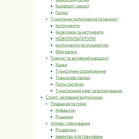
Комфорт і захист
Грілки
Туристичні інструменти та ремонт
Інструменти
Аксесуари та інстументи
НОЖІ/МУЛЬТИТУЛИ
Інструменти та мультитули
Міні-замки
Трекінг та активний маршрут
Кішки
Туристичне спорядження
Трекінгові палиці
Питні системи
Туристичний одяг та екіпірування
Спорт і активний відпочинок
Плавання та пляж
Аквашузи
Рушники
Фітнес і тренування
Рукавички
Інвентар для тренувань