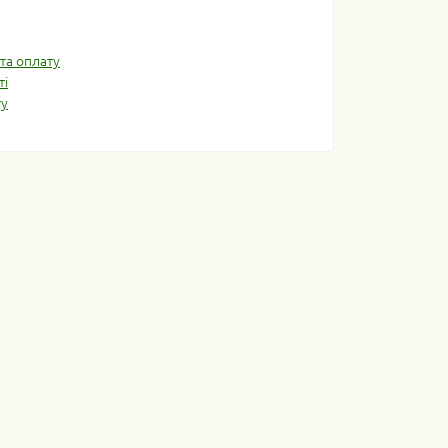
та оплату
ті
ту