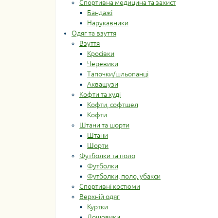
Спортивна медицина та захист
Бандажі
Нарукавники
Одяг та взуття
Взуття
Кросівки
Черевики
Тапочки/шльопанці
Аквашузи
Кофти та худі
Кофти, софтшел
Кофти
Штани та шорти
Штани
Шорти
Футболки та поло
Футболки
Футболки, поло, убакси
Спортивні костюми
Верхній одяг
Куртки
Дощовики