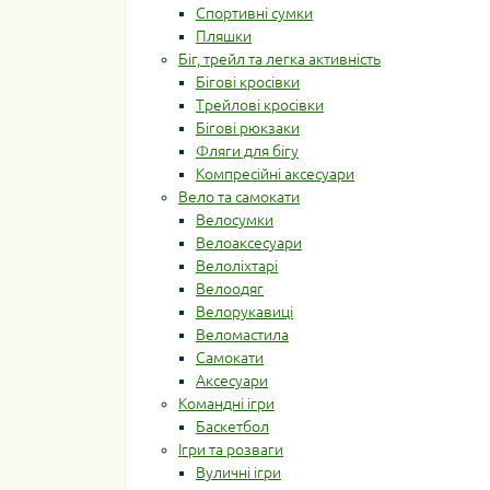
Спортивні сумки
Пляшки
Біг, трейл та легка активність
Бігові кросівки
Трейлові кросівки
Бігові рюкзаки
Фляги для бігу
Компресійні аксесуари
Вело та самокати
Велосумки
Велоаксесуари
Велоліхтарі
Велоодяг
Велорукавиці
Веломастила
Самокати
Аксесуари
Командні ігри
Баскетбол
Ігри та розваги
Вуличні ігри