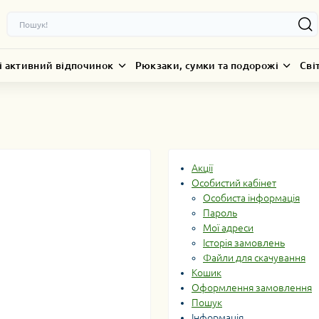
і активний відпочинок
Рюкзаки, сумки та подорожі
Сві
Акції
Особистий кабінет
Особиста інформація
Пароль
Мої адреси
Історія замовлень
Файли для скачування
Кошик
Оформлення замовлення
Пошук
Інформація