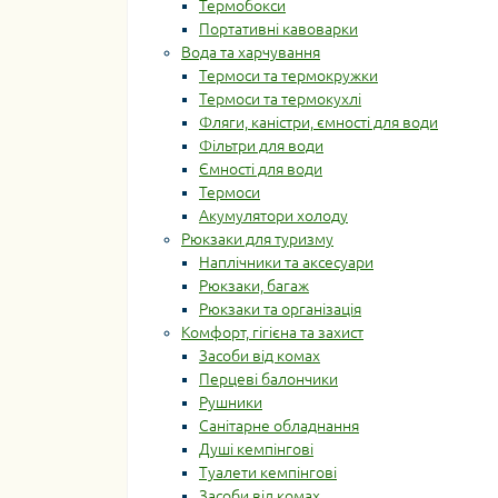
Термобокси
Портативні кавоварки
Вода та харчування
Термоси та термокружки
Термоси та термокухлі
Фляги, каністри, ємності для води
Фільтри для води
Ємності для води
Термоси
Акумулятори холоду
Рюкзаки для туризму
Наплічники та аксесуари
Рюкзаки, багаж
Рюкзаки та організація
Комфорт, гігієна та захист
Засоби від комах
Перцеві балончики
Рушники
Санітарне обладнання
Душі кемпінгові
Туалети кемпінгові
Засоби від комах