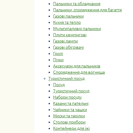
Пальники та обладнання
Пальники, спорядження для багаття
Газові пальники
Кухня та тепло
Мультипаливні пальники
Плити кемпінгові
Газові лампи
Газові обігрівачі
Грилі
Пічки
Аксесуари для пальників
Спорядження для вогнища
Туристичний посуд
Посуд
Туристичний посуд
Набори посуду
Казани та пательні
Чайники та чашки
Миски та тарілки
Столові прибори
Контейнери для їжі