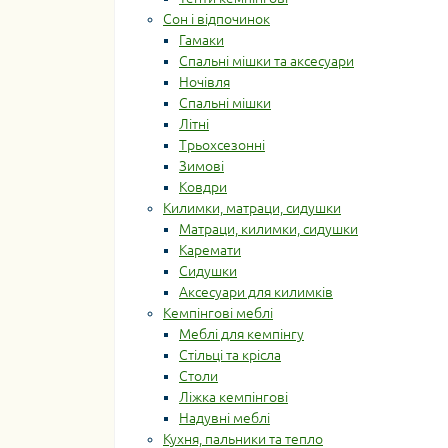
Сон і відпочинок
Гамаки
Спальні мішки та аксесуари
Ночівля
Спальні мішки
Літні
Трьохсезонні
Зимові
Ковдри
Килимки, матраци, сидушки
Матраци, килимки, сидушки
Каремати
Сидушки
Аксесуари для килимків
Кемпінгові меблі
Меблі для кемпінгу
Стільці та крісла
Столи
Ліжка кемпінгові
Надувні меблі
Кухня, пальники та тепло