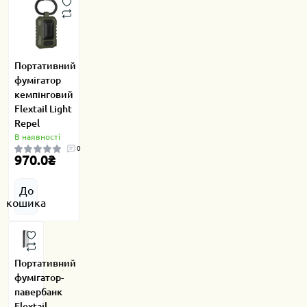
Портативний
фумігатор
кемпінговий
Flextail Light
Repel
В наявності
0
970.0₴
До
кошика
Портативний
фумігатор-
павербанк
Flextail