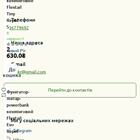
кемпінговий
Flextail
Tiny
Телефони
Repel
S
0636779692
В
наявності
Наша адреса
0
2
Кривий Ріг
630.0₴
E-mail
До
fairlinekr@gmail.com
кошика
Перейти до контактів
Фумігатор-
ліхтар-
powerbank
кемпінговий
Flextail
Ми у соціальних мережах
Evo
Telegram
Repel
В