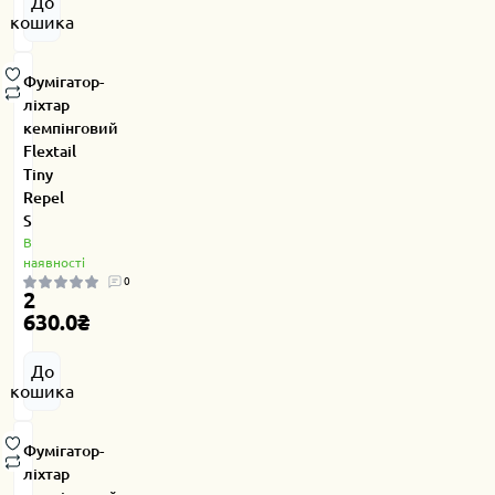
До
кошика
Фумігатор-
ліхтар
кемпінговий
Flextail
Tiny
Repel
S
В
наявності
0
2
630.0₴
До
кошика
Фумігатор-
ліхтар