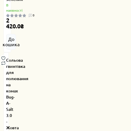
В
наявності
0
2
420.0₴
До
кошика
Сольова
гвинтівка
для
полювання
на
комах
Bug-
A-
Salt
3.0
-
Жовта