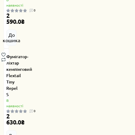
наявності
0
2
590.0₴
До
кошика
Фумігатор-
ліхтар
кемпінговий
Flextail
Tiny
Repel
S
В
наявності
0
2
630.0₴