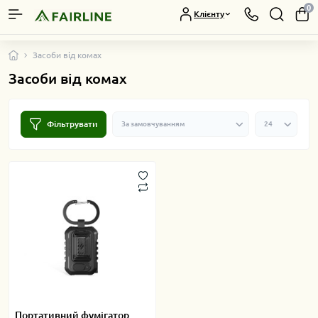
0
Клієнту
Засоби від комах
Засоби від комах
Фільтрувати
Портативний фумігатор