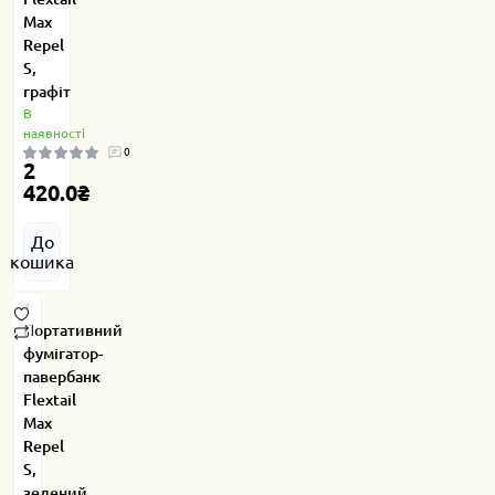
Max
Repel
S,
графіт
В
наявності
0
2
420.0₴
До
кошика
Портативний
фумігатор-
павербанк
Flextail
Max
Repel
S,
зелений