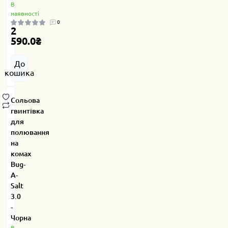
В
наявності
0
2
590.0₴
До
кошика
Сольова
гвинтівка
для
полювання
на
комах
Bug-
A-
Salt
3.0
-
Чорна
В