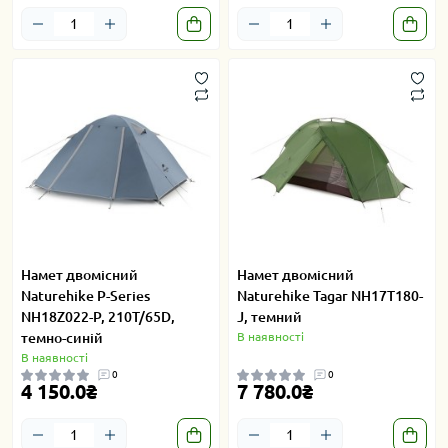
Намет двомісний
Намет двомісний
Naturehike P-Series
Naturehike Tagar NH17T180-
NH18Z022-P, 210T/65D,
J, темний
темно-синій
В наявності
В наявності
0
0
4 150.0₴
7 780.0₴