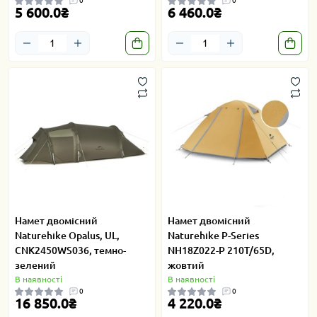
0
0
5 600.0₴
6 460.0₴
Намет двомісний
Намет двомісний
Naturehike Opalus, UL,
Naturehike P-Series
CNK2450WS036, темно-
NH18Z022-P 210T/65D,
зелений
жовтий
В наявності
В наявності
0
0
16 850.0₴
4 220.0₴