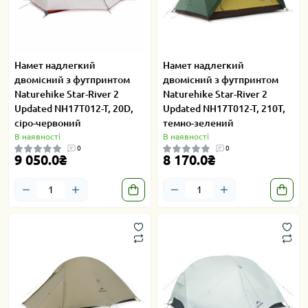
Намет надлегкий
Намет надлегкий
двомісний з футпринтом
двомісний з футпринтом
Naturehike Star-River 2
Naturehike Star-River 2
Updated NH17T012-T, 20D,
Updated NH17T012-T, 210T,
сіро-червоний
темно-зелений
В наявності
В наявності
0
0
9 050.0₴
8 170.0₴