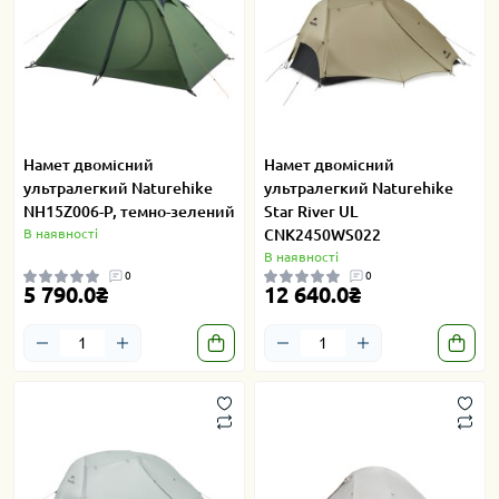
Намет двомісний
Намет двомісний
ультралегкий Naturehike
ультралегкий Naturehike
NH15Z006-P, темно-зелений
Star River UL
В наявності
CNK2450WS022
В наявності
0
0
5 790.0₴
12 640.0₴