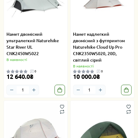
Намет двомісний
Намет надлегкий
ультралегкий Naturehike
двомісний з футпринтом
Star River UL
Naturehike Cloud Up Pro
CNK2450WS022
CNK2350WS020, 20D,
В наявності
світлий сірий
В наявності
0
0
12 640.0₴
10 000.0₴