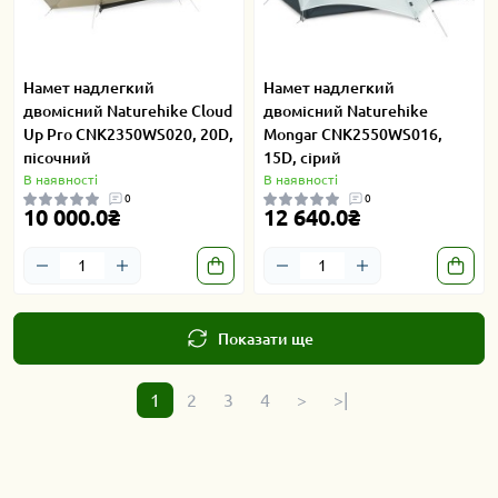
Намет надлегкий
Намет надлегкий
двомісний Naturehike Cloud
двомісний Naturehike
Up Pro CNK2350WS020, 20D,
Mongar CNK2550WS016,
пісочний
15D, сiрий
В наявності
В наявності
0
0
10 000.0₴
12 640.0₴
Показати ще
1
2
3
4
>
>|