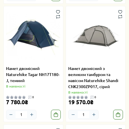
Намет двомісний
Намет двомісний з
Naturehike Tagar NH17T180-
великим тамбуром та
J, темний
навісом Naturehike Shandi
В наявності
CNK2300ZP017, сірий
В наявності
0
0
7 780.0₴
19 570.0₴