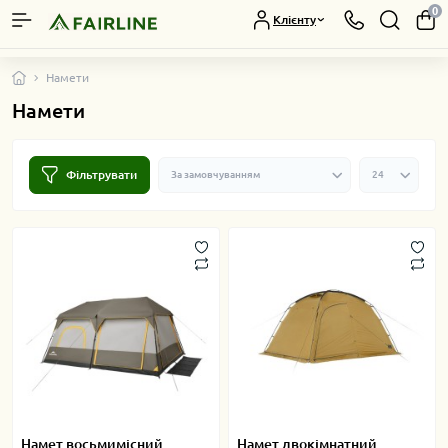
0
Клієнту
Намети
Намети
Фільтрувати
Намет восьмимісний
Намет двокімнатний