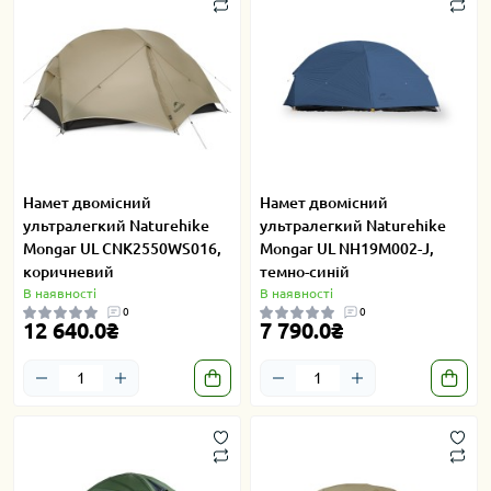
Намет двомісний
Намет двомісний
ультралегкий Naturehike
ультралегкий Naturehike
Mongar UL CNK2550WS016,
Mongar UL NH19M002-J,
коричневий
темно-синій
В наявності
В наявності
0
0
12 640.0₴
7 790.0₴