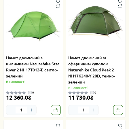
Намет двомісний з
Намет двомісний зі
килимками Naturehike Star
сферичним куполом
River 2 NH17T012-T, світло-
Naturehike Cloud Peak 2
зелений
NH17K240-Y 20D, темно-
В наявності
зелений
В наявності
0
0
12 360.0₴
11 730.0₴