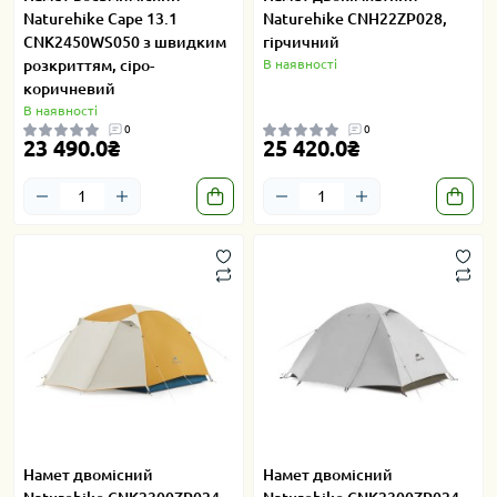
Naturehike Cape 13.1
Naturehike CNH22ZP028,
CNK2450WS050 з швидким
гірчичний
розкриттям, сіро-
В наявності
коричневий
В наявності
0
0
23 490.0₴
25 420.0₴
Намет двомісний
Намет двомісний