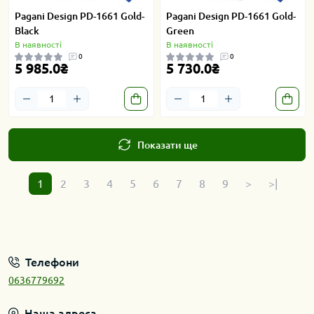
Pagani Design PD-1661 Gold-
Pagani Design PD-1661 Gold-
Black
Green
В наявності
В наявності
0
0
5 985.0₴
5 730.0₴
Показати ще
1
2
3
4
5
6
7
8
9
>
>|
Телефони
0636779692
Наша адреса