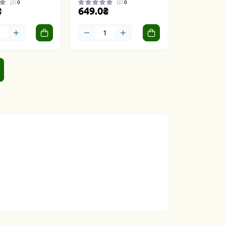
0
0
₴
649.0₴