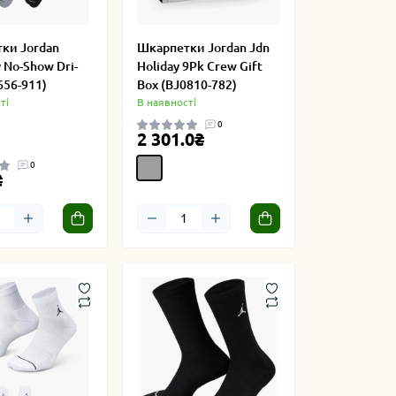
ки Jordan
Шкарпетки Jordan Jdn
 No-Show Dri-
Holiday 9Pk Crew Gift
656-911)
Box (BJ0810-782)
ті
В наявності
0
2 301.0₴
0
₴