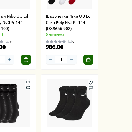
ки Nike U J Ed
Шкарпетки Nike U J Ed
y Ns 3Pr 144
Cush Poly Ns 3Pr 144
-100)
(DX9656-902)
ті
В наявності
0
0
0₴
986.0₴