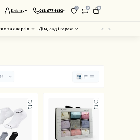
0
0
0
Клієнту
063 677 9692
<
>
тло та енергія
Дім, сад і гараж