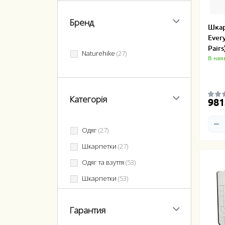
Бренд
Шкар
Every
Pairs
Naturehike
(27)
В ная
Категорія
981
Одяг
(27)
Шкарпетки
(27)
Одяг та взуття
(53)
Шкарпетки
(53)
Гарантия