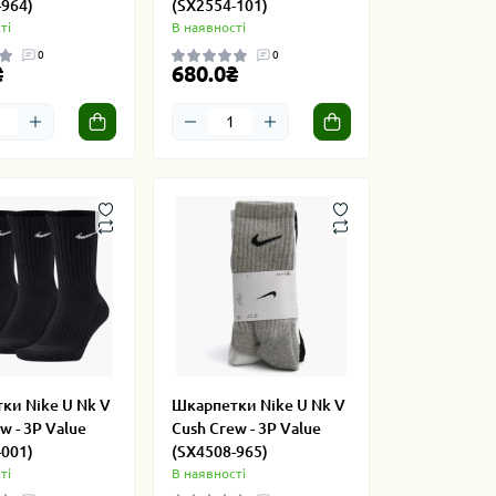
-964)
(SX2554-101)
ті
В наявності
0
0
₴
680.0₴
ки Nike U Nk V
Шкарпетки Nike U Nk V
w - 3P Value
Cush Crew - 3P Value
-001)
(SX4508-965)
ті
В наявності