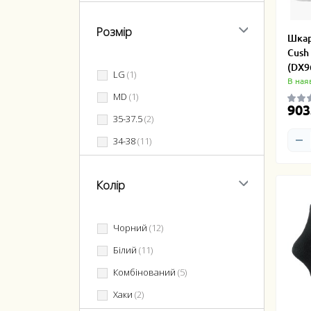
Розмір
Шкар
Cush
(DX9
LG
(1)
В ная
MD
(1)
903
35-37.5
(2)
34-38
(11)
38-42
(6)
Колір
46-50
(3)
42-46
(2)
Чорний
(12)
Білий
(11)
Комбінований
(5)
Хаки
(2)