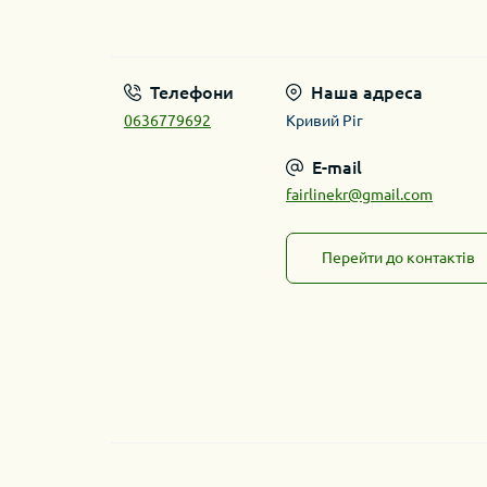
Телефони
Наша адреса
0636779692
Кривий Ріг
E-mail
fairlinekr@gmail.com
Перейти до контактів