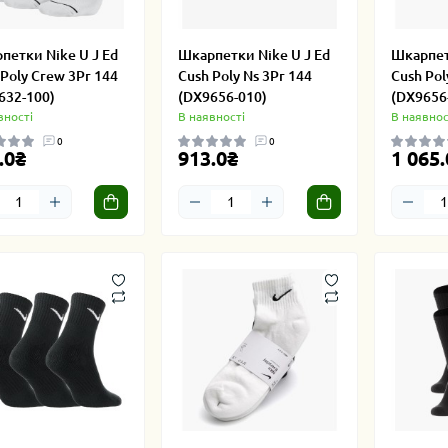
петки Nike U J Ed
Шкарпетки Nike U J Ed
Шкарпет
 Poly Crew 3Pr 144
Cush Poly Ns 3Pr 144
Cush Pol
632-100)
(DX9656-010)
(DX9656
вності
В наявності
В наявнос
0
0
.0₴
913.0₴
1 065.