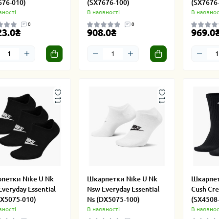
676-010)
(SX7676-100)
(SX7676
вності
В наявності
В наявнос
0
0
23.0₴
908.0₴
969.0
петки Nike U Nk
Шкарпетки Nike U Nk
Шкарпет
veryday Essential
Nsw Everyday Essential
Cush Cre
DX5075-010)
Ns (DX5075-100)
(SX4508
вності
В наявності
В наявнос