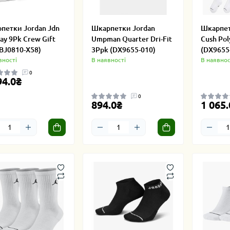
петки Jordan Jdn
Шкарпетки Jordan
Шкарпет
ay 9Pk Crew Gift
Umpman Quarter Dri-Fit
Cush Pol
(BJ0810-X58)
3Ppk (DX9655-010)
(DX9655
вності
В наявності
В наявнос
0
94.0₴
0
894.0₴
1 065.