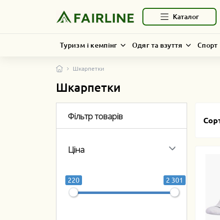
Каталог
Туризм і кемпінг
Одяг та взуття
Спорт 
Шкарпетки
Шкарпетки
Фільтр товарів
Сор
Ціна
220
2 301