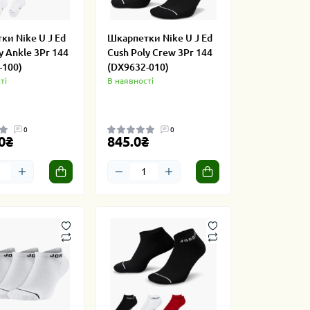
ки Nike U J Ed
Шкарпетки Nike U J Ed
y Ankle 3Pr 144
Cush Poly Crew 3Pr 144
-100)
(DX9632-010)
ті
В наявності
0
0
0₴
845.0₴