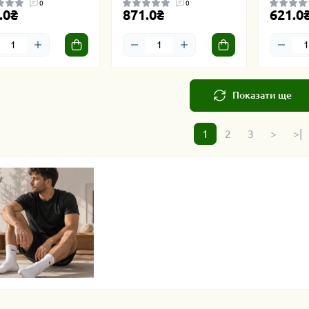
0
0
.0₴
871.0₴
621.0
Показати ще
1
2
3
>
>|