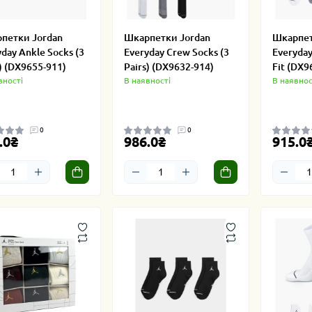
петки Jordan
Шкарпетки Jordan
Шкарпет
day Ankle Socks (3
Everyday Crew Socks (3
Everyday
) (DX9655-911)
Pairs) (DX9632-914)
Fit (DX9
вності
В наявності
В наявнос
0
0
.0₴
986.0₴
915.0