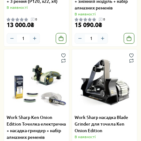
+ 3 ремня (P120, x22, x4)
+ змінний модуль + набір
В наявності
алмазних ременів
В наявності
0
0
13 000.0₴
15 090.0₴
Work Sharp Ken Onion
Work Sharp насадка Blade
Edition Точилка електрична
Grinder для точила Ken
+ насадка-гриндер + набір
Onion Edition
алмазних ременів
В наявності