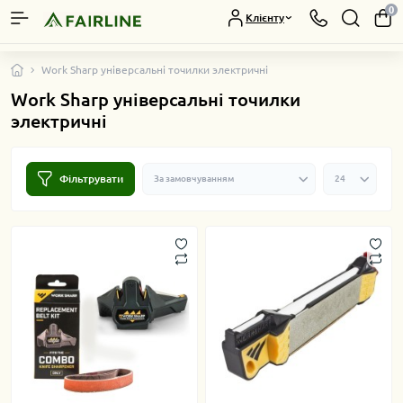
0
Клієнту
Work Sharp унiверсальнi точилки электричнi
Work Sharp унiверсальнi точилки
электричнi
Фільтрувати