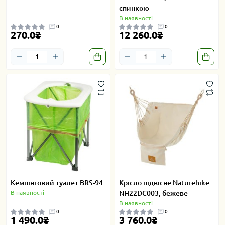
спинкою
В наявності
0
0
270.0₴
12 260.0₴
Кемпінговий туалет BRS-94
Крісло підвісне Naturehike
В наявності
NH22DC003, бежеве
В наявності
0
0
1 490.0₴
3 760.0₴