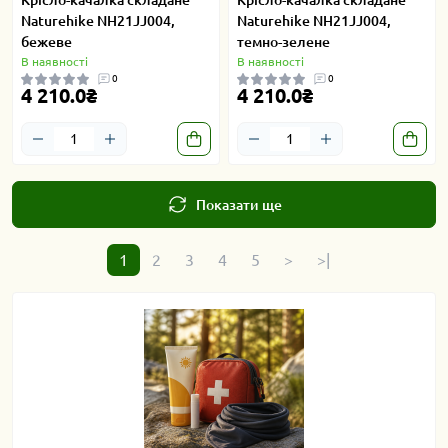
Крісло-качалка складане
Крісло-качалка складане
Naturehike NH21JJ004,
Naturehike NH21JJ004,
бежеве
темно-зелене
В наявності
В наявності
0
0
4 210.0₴
4 210.0₴
Показати ще
1
2
3
4
5
>
>|