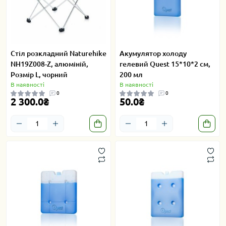
Cтіл розкладний Naturehike
Акумулятор холоду
NH19Z008-Z, алюміній,
гелевий Quest 15*10*2 см,
Розмір L, чорний
200 мл
В наявності
В наявності
0
0
2 300.0₴
50.0₴