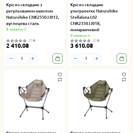
Крісло складане з
Крісло складане
регульованим нахилом
ультралегке Naturehike
Naturehike CNK2550JJ012,
Stellaluna L02
вуглецева сталь
CNK2350JJ018,
В наявності
помаранчевий
В наявності
0
0
2 410.0₴
3 610.0₴