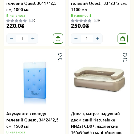
гелевий Quest 30*17*2,5
гелевий Quest , 33*23*2 см,
см, 1000 мл
1100 мл
В наявності
В наявності
0
0
220.0₴
250.0₴
Акумулятор холоду
Диван, матрас надувний
гелевий Quest , 34*24*2,5
двомісний Naturehike
см, 1500 мл
NH22FCD07, надлегкий,
В наявності
165x95x65 см, зі зйомною