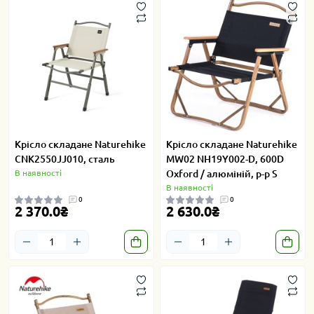
Крісло складане Naturehike
Крісло складане Naturehike
CNK2550JJ010, сталь
MW02 NH19Y002-D, 600D
В наявності
Oxford / алюміній, р-р S
В наявності
0
0
2 370.0₴
2 630.0₴