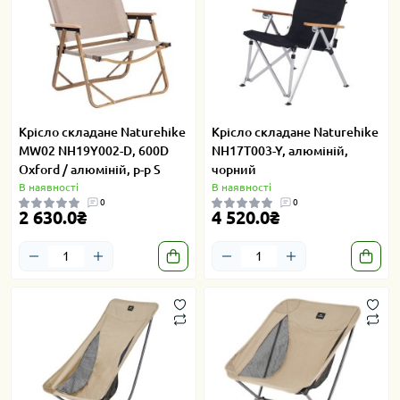
Крісло складане Naturehike
Крісло складане Naturehike
MW02 NH19Y002-D, 600D
NH17T003-Y, алюміній,
Oxford / алюміній, р-р S
чорний
В наявності
В наявності
0
0
2 630.0₴
4 520.0₴