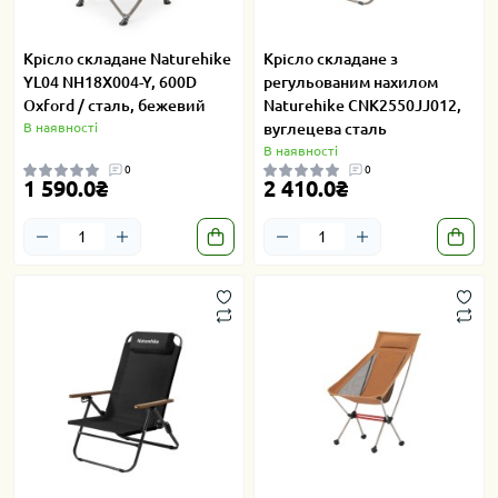
Крісло складане Naturehike
Крісло складане з
YL04 NH18X004-Y, 600D
регульованим нахилом
Oxford / сталь, бежевий
Naturehike CNK2550JJ012,
В наявності
вуглецева сталь
В наявності
0
0
1 590.0₴
2 410.0₴