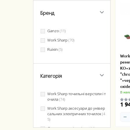
Бренд
Ganzo
(11)
Work Sharp
(70)
Ruixin
(5)
Work
реме
KO+з
"chr
Категорія
"+чер
oxid
В ная
Work Sharp точильні верстати і т
очила
(74)
1 9
Work Sharp аксесуари до унiвер
сальних электричних точилок
(4
5)
Ganzo точила і каміння
(11)