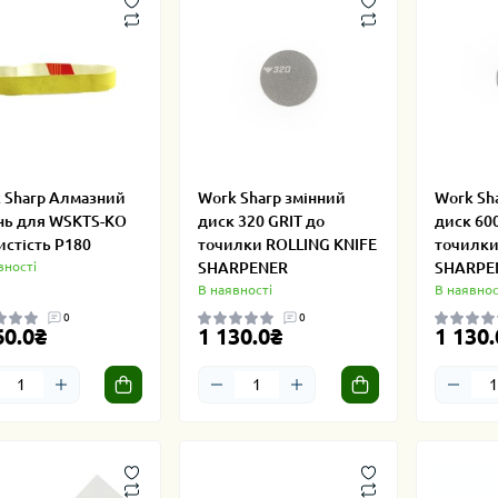
 Sharp Алмазний
Work Sharp змінний
Work Sh
нь для WSKTS-KO
диск 320 GRIT до
диск 600
истість P180
точилки ROLLING KNIFE
точилки
вності
SHARPENER
SHARPE
В наявності
В наявнос
0
0
60.0₴
1 130.0₴
1 130.