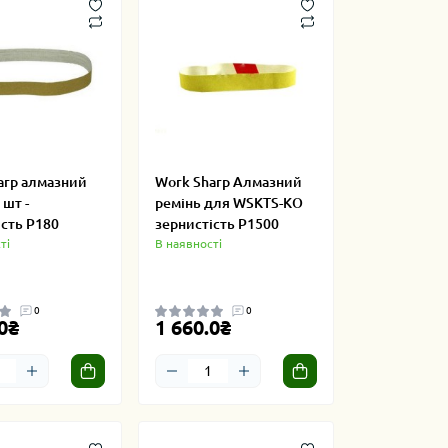
arp алмазний
Work Sharp Алмазний
 шт -
ремінь для WSKTS-KO
ість P180
зернистість P1500
ті
В наявності
0
0
0₴
1 660.0₴