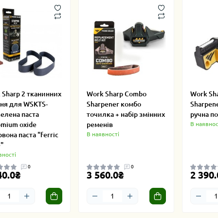
 Sharp 2 тканинних
Work Sharp Combo
Work Sha
ня для WSKTS-
Sharpener комбо
Sharpen
елена паста
точилка + набір змінних
ручна п
omium oxide
ременів
В наявнос
вона паста "ferric
В наявності
e"
вності
0
0
40.0₴
3 560.0₴
2 390.