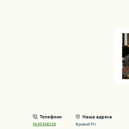
Телефони
Наша адреса
0630368258
Кривий Ріг