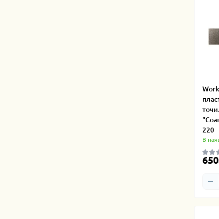
Work
плас
точи
"Coa
220
В ная
650