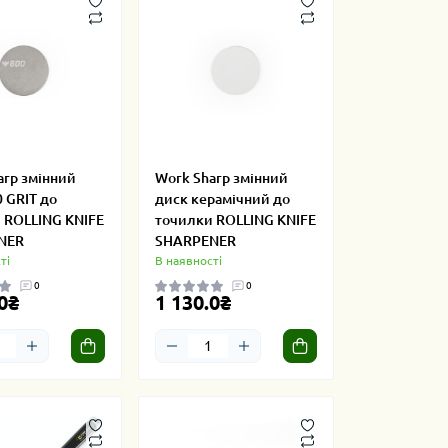
arp змінний
Work Sharp змінний
 GRIT до
диск керамічний до
 ROLLING KNIFE
точилки ROLLING KNIFE
NER
SHARPENER
ті
В наявності
0
0
0₴
1 130.0₴