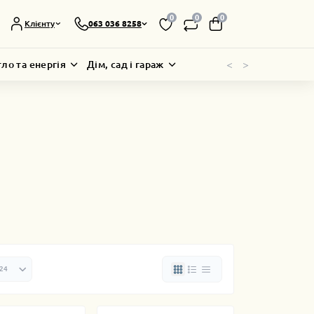
0
0
0
Клієнту
063 036 8258
<
>
тло та енергія
Дім, сад і гараж