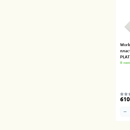
Work
плас
PLAT
В ная
610