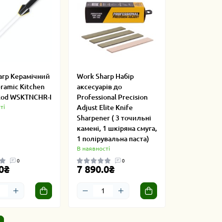
arp Керамічний
Work Sharp Набір
ramic Kitchen
аксесуарів до
Rod WSKTNCHR-I
Professional Precision
ті
Adjust Elite Knife
Sharpener ( 3 точильні
камені, 1 шкіряна смуга,
1 полірувальна паста)
В наявності
0
0
0₴
7 890.0₴