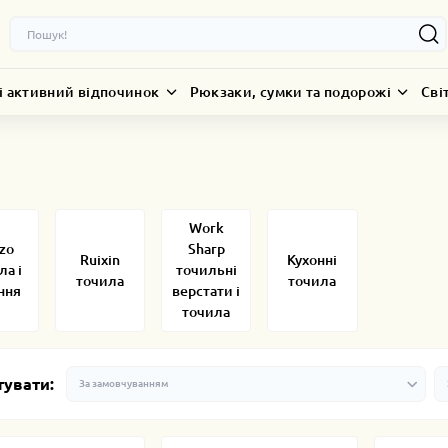
і активний відпочинок
Рюкзаки, сумки та подорожі
Сві
Work
zo
Sharp
Ruixin
Кухонні
ла і
точильні
точила
точила
ння
верстати і
точила
тувати: