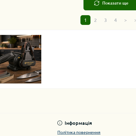
Показати ще
1
2
3
4
>
>
Інформація
Політика повернення