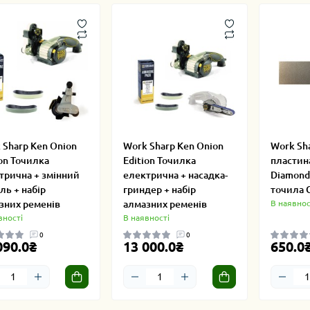
 Sharp Ken Onion
Work Sharp Ken Onion
Work Sh
ion Точилка
Edition Точилка
пластина
трична + змінний
електрична + насадка-
Diamond
ль + набір
гриндер + набір
точила G
зних ременів
алмазних ременів
В наявнос
вності
В наявності
0
0
090.0₴
13 000.0₴
650.0