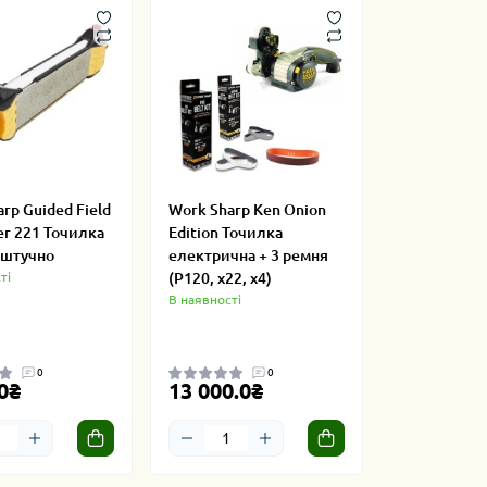
rp Guided Field
Work Sharp Ken Onion
er 221 Точилка
Edition Точилка
оштучно
електрична + 3 ремня
ті
(P120, x22, x4)
В наявності
0
0
0₴
13 000.0₴