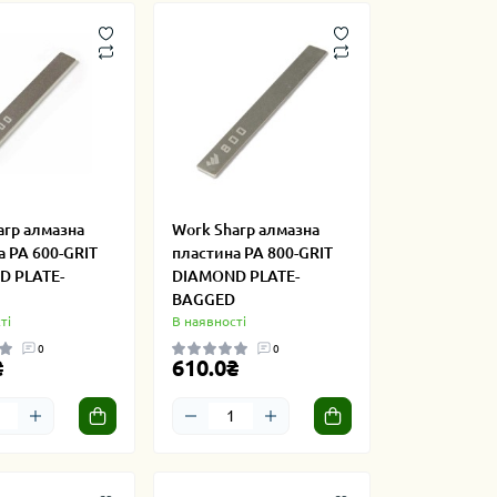
arp алмазна
Work Sharp алмазна
а PA 600-GRIT
пластина PA 800-GRIT
 PLATE-
DIAMOND PLATE-
BAGGED
ті
В наявності
0
0
₴
610.0₴