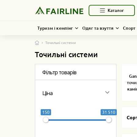
Каталог
Туризм і кемпінг
Одяг та взуття
Спорт 
Точильні системи
Точильні системи
Фільтр товарів
Gan
точи
камі
Ціна
150
31 510
Сор