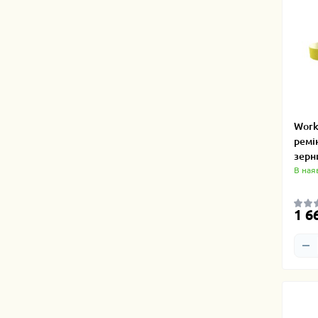
Work
ремі
зерн
В ная
1 6