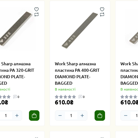
 Sharp алмазна
Work Sharp алмазна
Work Sh
тина PA 320-GRIT
пластина PA 400-GRIT
пластин
OND PLATE-
DIAMOND PLATE-
DIAMOND
GED
BAGGED
BAGGED
вності
В наявності
В наявнос
0
0
.0₴
610.0₴
610.0