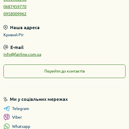
0687459770
0958009962
Наша адреса
Кривий Ріг
E-mail
info@fairline.com.ua
Перейти до контактів
Ми у соціальних мережах
Telegram
Viber
Whatsapp