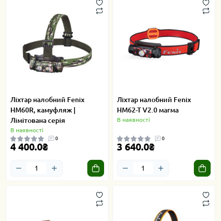
Ліхтар налобний Fenix
Ліхтар налобний Fenix
HM60R, камуфляж |
HM62-T V2.0 магма
Лімітована серія
В наявності
В наявності
0
0
4 400.0₴
3 640.0₴