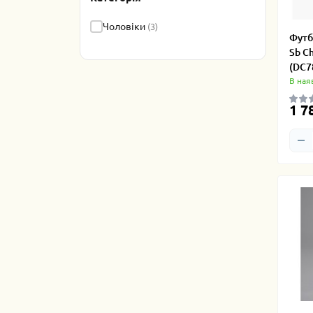
Чоловіки
(3)
Футб
Sb Ch
(DC7
В ная
1 7