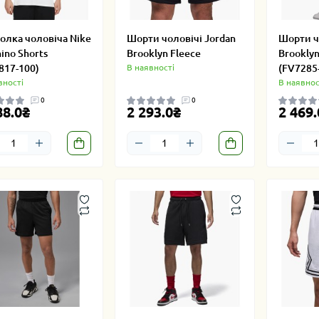
олка чоловіча Nike
Шорти чоловічі Jordan
Шорти ч
ino Shorts
Brooklyn Fleece
Brooklyn
817-100)
В наявності
(FV7285
вності
В наявнос
0
0
88.0₴
2 293.0₴
2 469.