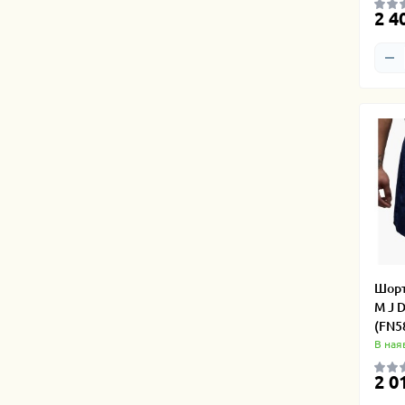
2 4
Шорт
M J 
(FN5
В ная
2 0