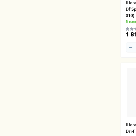
Шорт
Df Sp
010)
В ная
1 8
Шорт
Dri-F