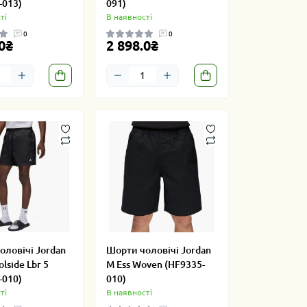
-013)
091)
ті
В наявності
0
0
0₴
2 898.0₴
оловічі Jordan
Шорти чоловічі Jordan
olside Lbr 5
M Ess Woven (HF9335-
-010)
010)
ті
В наявності