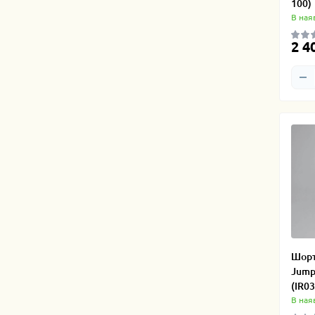
100)
В ная
2 4
Шорт
Jump
(IR0
В ная