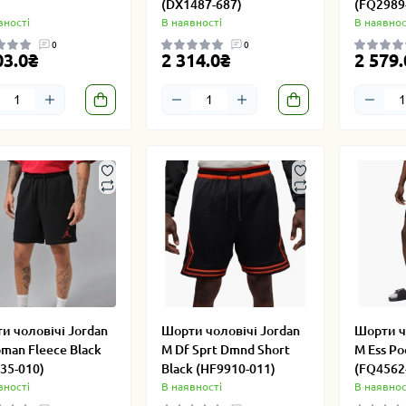
(DX1487-687)
(FQ2989
вності
В наявності
В наявнос
0
0
03.0₴
2 314.0₴
2 579.
и чоловічі Jordan
Шорти чоловічі Jordan
Шорти ч
man Fleece Black
M Df Sprt Dmnd Short
M Ess Po
335-010)
Black (HF9910-011)
(FQ4562
вності
В наявності
В наявнос