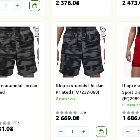
2 376.0₴
2 473.
и чоловічі Jordan
Шорти чоловічі Jordan
Шорти ч
ted
Printed (FV7237-068)
Sport Di
В наявності
(FQ2989
В наявнос
0
2 669.0₴
1 686.
0
31.0₴