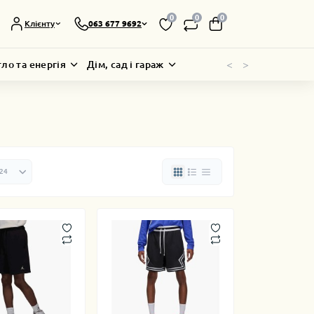
0
0
0
Клієнту
063 677 9692
<
>
тло та енергія
Дім, сад і гараж