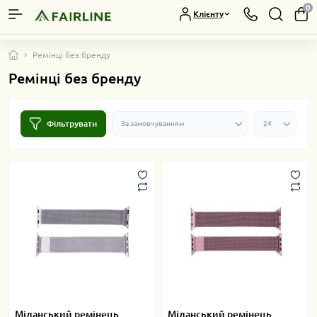
0
Клієнту
Ремінці без бренду
Ремінці без бренду
Фільтрувати
Міланський ремінець
Міланський ремінець