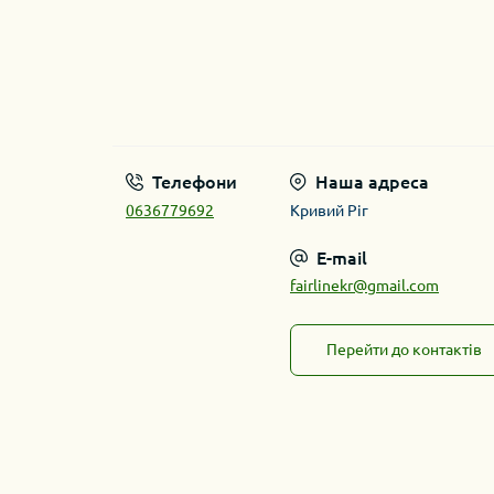
Телефони
Наша адреса
0636779692
Кривий Ріг
E-mail
fairlinekr@gmail.com
Перейти до контактів