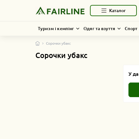
Каталог
Туризм і кемпінг
Одяг та взуття
Спорт 
Сорочки убакс
Сорочки убакс
У да