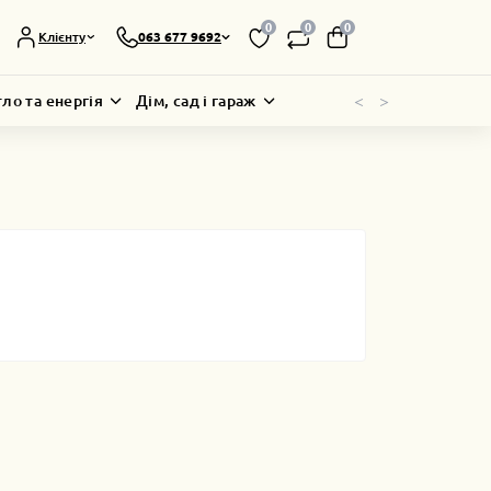
0
0
0
Клієнту
063 677 9692
<
>
тло та енергія
Дім, сад і гараж