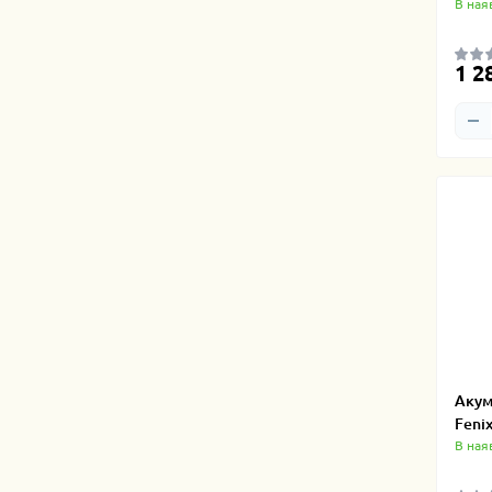
В ная
1 2
Акум
Feni
В ная