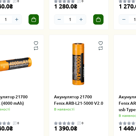
0
0
40.0₴
1 280.0₴
1 270.
улятор 21700
Акумулятор 21700
Акумуля
x (4000 mAh)
Fenix ARB-L21-5000 V2.0
Fenix A
вності
В наявності
usb Type
В наявнос
0
0
40.0₴
1 390.0₴
1 440.