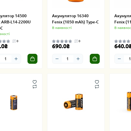
улятор 14500
Акумулятор 16340
Акумуля
x ARB-L14-2200U
Fenix (1050 mAh) Type-C
Fenix (1
-C
В наявності
В наявнос
вності
0
0
.0₴
690.0₴
640.0