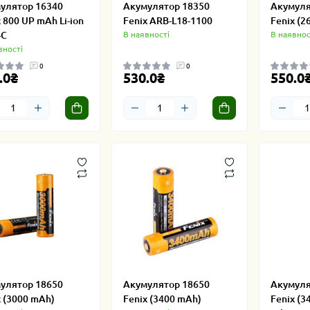
улятор 16340
Акумулятор 18350
Акумуля
 800 UP mAh Li-ion
Fenix ARB-L18-1100
Fenix (2
-C
В наявності
В наявнос
вності
0
0
.0₴
530.0₴
550.0
улятор 18650
Акумулятор 18650
Акумуля
x (3000 mAh)
Fenix (3400 mAh)
Fenix (3