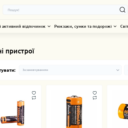
і активний відпочинок
Рюкзаки, сумки та подорожі
Сві
і пристрої
тувати: