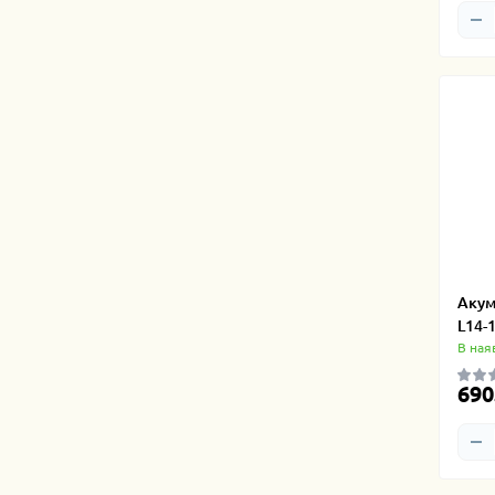
Акум
L14-
В ная
690