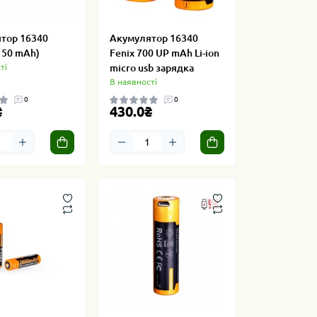
тор 16340
Акумулятор 16340
150 mAh)
Fenix 700 UP mAh Li-ion
ті
micro usb зарядка
В наявності
0
0
₴
430.0₴