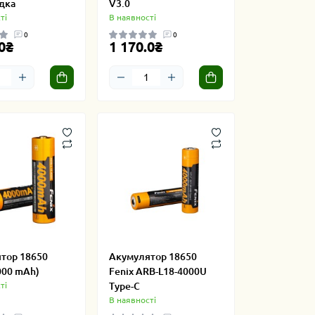
дка
V3.0
ті
В наявності
0
0
0₴
1 170.0₴
тор 18650
Акумулятор 18650
000 mAh)
Fenix ARB-L18-4000U
ті
Type-C
В наявності