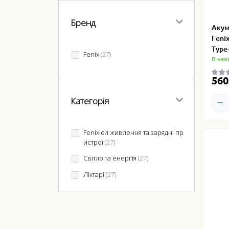
Бренд
Акум
Feni
Type
Fenix
(27)
В ная
560
Категорія
Fenix ел живлення та зарядні пр
истрої
(27)
Світло та енергія
(27)
Ліхтарі
(27)