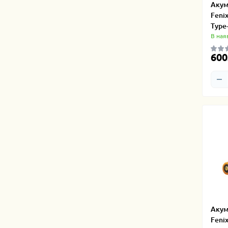
Акум
Fenix
Type
В ная
600
Акум
Feni