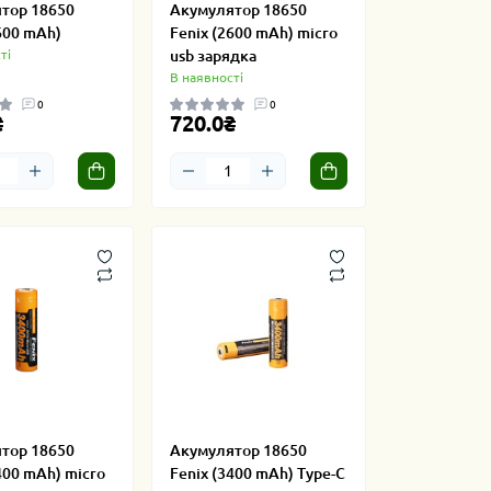
тор 18650
Акумулятор 18650
600 mAh)
Fenix (2600 mAh) micro
ті
usb зарядка
В наявності
0
0
₴
720.0₴
тор 18650
Акумулятор 18650
400 mAh) micro
Fenix (3400 mAh) Type-C