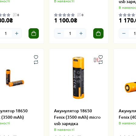
вності
В наявності
usb заря
В наявнос
0
0
80.0₴
1 100.0₴
1 170.
улятор 18650
Акумулятор 18650
Акумуля
x (3500 mAh)
Fenix (3500 mAh) micro
Fenix (4
вності
usb зарядка
В наявнос
В наявності