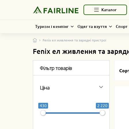
Каталог
Туризм і кемпінг
Одяг та взуття
Спорт 
Fenix ел живлення та зарядні пристрої
Fenix ел живлення та зарядн
Фільтр товарів
Сор
Ціна
430
2 220