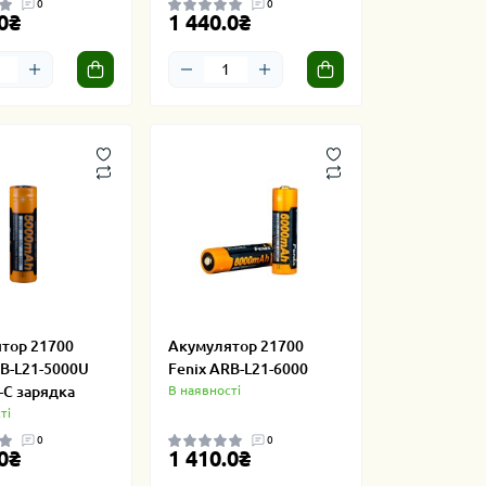
0
0
0₴
1 440.0₴
тор 21700
Акумулятор 21700
RB-L21-5000U
Fenix ARB-L21-6000
-C зарядка
В наявності
ті
0
0
0₴
1 410.0₴