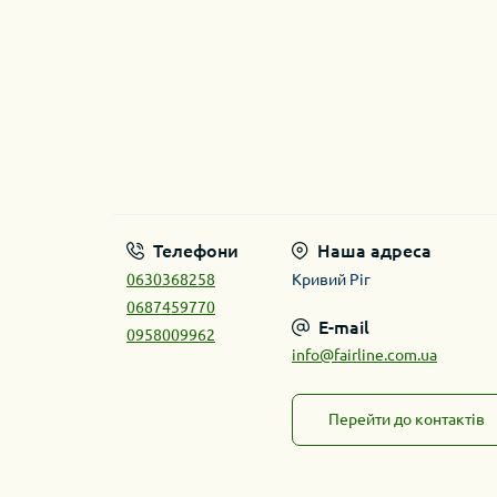
Телефони
Наша адреса
0630368258
Кривий Ріг
0687459770
E-mail
0958009962
info@fairline.com.ua
Перейти до контактів