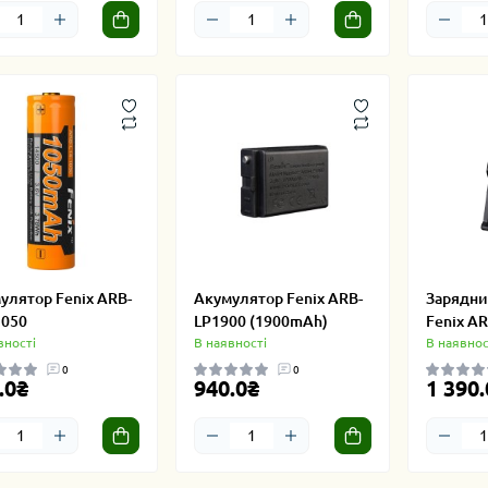
улятор Fenix ARB-
Акумулятор Fenix ARB-
Зарядни
1050
LP1900 (1900mAh)
Fenix A
вності
В наявності
В наявнос
0
0
.0₴
940.0₴
1 390.