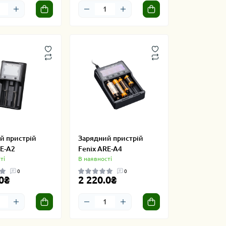
й пристрій
Зарядний пристрій
RE-A2
Fenix ARE-A4
ті
В наявності
0
0
0₴
2 220.0₴