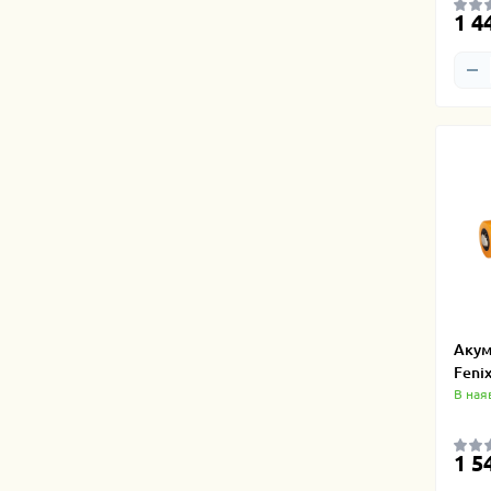
1 4
Акум
Feni
В ная
1 5