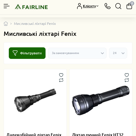
0
Клієнту
Мисливські ліхтарі Fenix
Мисливські ліхтарі Fenix
Фільтрувати
Далекобійний ліхтар Fenix
Ліхтар ручний Fenix HT32