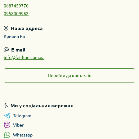
0687459770
0958009962
Наша адреса
Кривий Ріг
E-mail
info@fairline.com.ua
Перейти до контактів
Ми у соціальних мережах
Telegram
Viber
Whatsapp