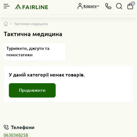
0
Клієнту
Тактична медицина
Тактична медицина
Турнікети, джгути та
гемостатики
У даній категорії немає товарів.
Продовжити
Телефони
0630368258