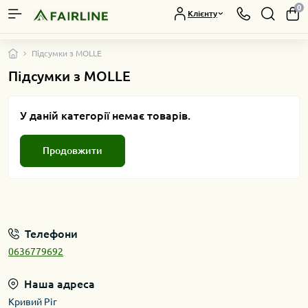
0
Клієнту
Підсумки з MOLLE
Підсумки з MOLLE
У даній категорії немає товарів.
Продовжити
Телефони
0636779692
Наша адреса
Кривий Ріг