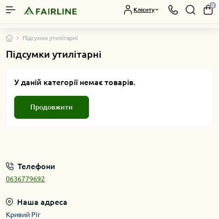
0
Клієнту
Підсумки утилітарні
Підсумки утилітарні
У даній категорії немає товарів.
Продовжити
Телефони
0636779692
Наша адреса
Кривий Ріг