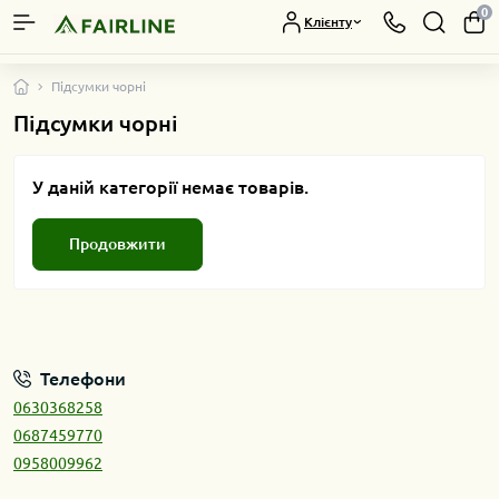
0
Клієнту
Підсумки чорні
Підсумки чорні
У даній категорії немає товарів.
Продовжити
Телефони
0630368258
0687459770
0958009962