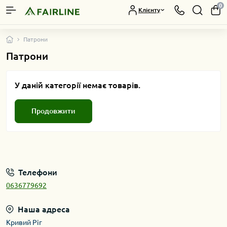
0
Клієнту
Патрони
Патрони
У даній категорії немає товарів.
Продовжити
Телефони
0636779692
Наша адреса
Кривий Ріг