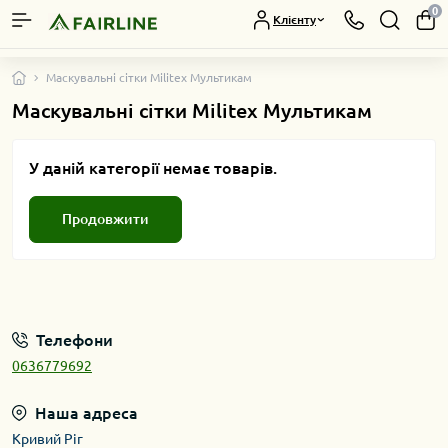
0
Клієнту
Маскувальні сітки Militex Мультикам
Маскувальні сітки Militex Мультикам
У даній категорії немає товарів.
Продовжити
Телефони
0636779692
Наша адреса
Кривий Ріг