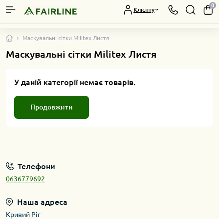
0
Клієнту
Маскувальні сітки Militex Листя
Маскувальні сітки Militex Листя
У даній категорії немає товарів.
Продовжити
Телефони
0636779692
Наша адреса
Кривий Ріг