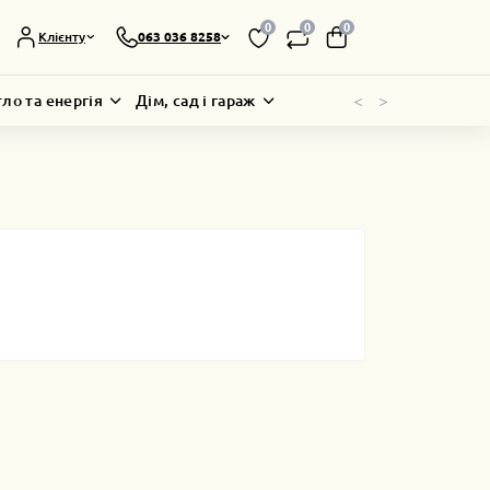
0
0
0
Клієнту
063 036 8258
<
>
тло та енергія
Дім, сад і гараж