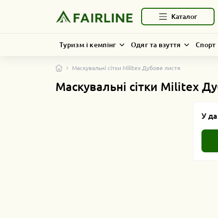
Каталог
Туризм і кемпінг
Одяг та взуття
Спорт 
Маскувальні сітки Militex Дубове листя
Маскувальні сітки Militex Д
У да