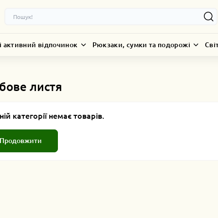
і активний відпочинок
Рюкзаки, сумки та подорожі
Сві
убове листя
ній категорії немає товарів.
Продовжити