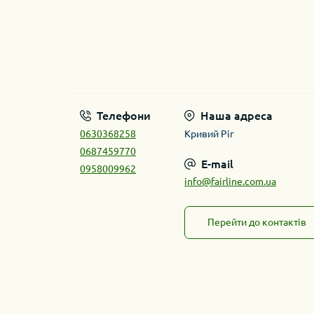
Телефони
Наша адреса
0630368258
Кривий Ріг
0687459770
E-mail
0958009962
info@fairline.com.ua
Перейти до контактів