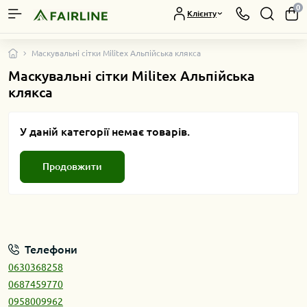
0
Клієнту
Маскувальні сітки Militex Альпійська клякса
Маскувальні сітки Militex Альпійська
клякса
У даній категорії немає товарів.
Продовжити
Телефони
0630368258
0687459770
0958009962