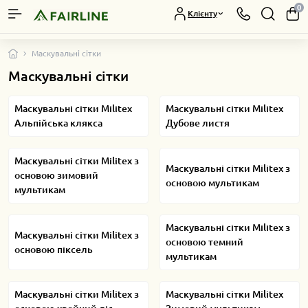
0
Клієнту
Маскувальні сітки
Маскувальні сітки
Маскувальні сітки Militex
Маскувальні сітки Militex
Альпійська клякса
Дубове листя
Маскувальні сітки Militex з
Маскувальні сітки Militex з
основою зимовий
основою мультикам
мультикам
Маскувальні сітки Militex з
Маскувальні сітки Militex з
основою темний
основою піксель
мультикам
Маскувальні сітки Militex з
Маскувальні сітки Militex