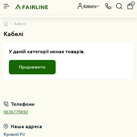
0
Клієнту
Кабелі
Кабелі
У даній категорії немає товарів.
Продовжити
Телефони
0636779692
Наша адреса
Кривий Ріг