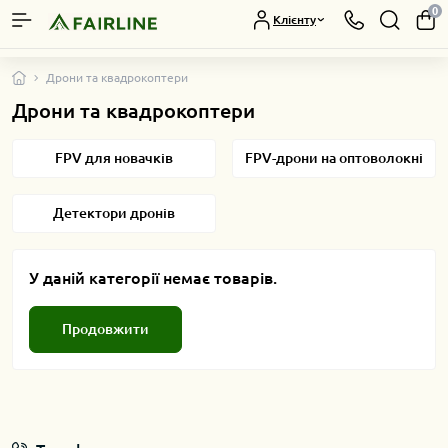
0
Клієнту
Дрони та квадрокоптери
Дрони та квадрокоптери
FPV для новачків
FPV-дрони на оптоволокні
Детектори дронів
У даній категорії немає товарів.
Продовжити