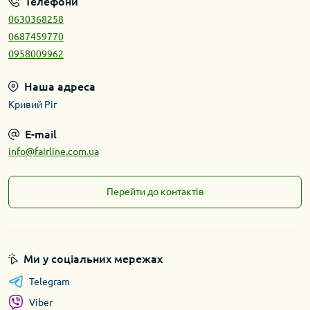
Телефони
0630368258
0687459770
0958009962
Наша адреса
Кривий Ріг
E-mail
info@fairline.com.ua
Перейти до контактів
Ми у соціальних мережах
Telegram
Viber