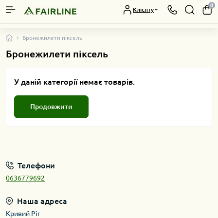
0
Клієнту
Бронежилети піксель
Бронежилети піксель
У даній категорії немає товарів.
Продовжити
Телефони
0636779692
Наша адреса
Кривий Ріг