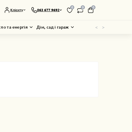
0
0
0
Клієнту
063 677 9692
<
>
тло та енергія
Дім, сад і гараж