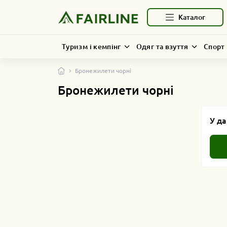
Каталог
Туризм і кемпінг
Одяг та взуття
Спорт 
Бронежилети чорні
Бронежилети чорні
У да