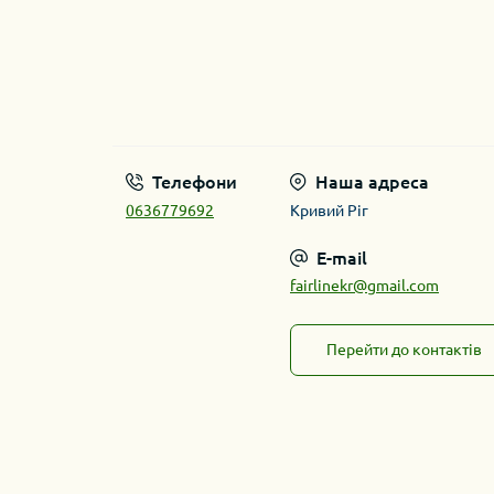
Телефони
Наша адреса
0636779692
Кривий Ріг
E-mail
fairlinekr@gmail.com
Перейти до контактів