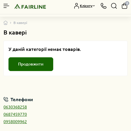
0
Клієнту
В кавері
В кавері
У даній категорії немає товарів.
Продовжити
Телефони
0630368258
0687459770
0958009962