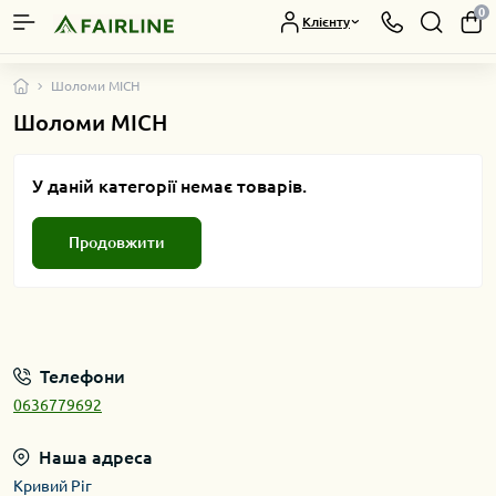
0
Клієнту
Шоломи MICH
Шоломи MICH
У даній категорії немає товарів.
Продовжити
Телефони
0636779692
Наша адреса
Кривий Ріг