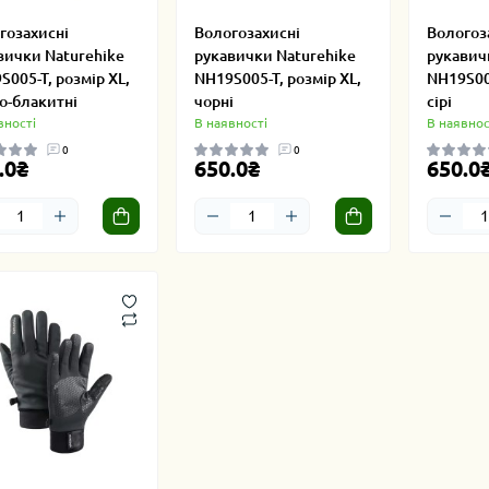
гозахисні
Вологозахисні
Вологоз
вички Naturehike
рукавички Naturehike
рукавич
S005-T, розмір XL,
NH19S005-T, розмір XL,
NH19S005
о-блакитні
чорні
сірі
вності
В наявності
В наявнос
0
0
.0₴
650.0₴
650.0