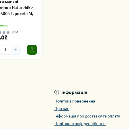
гозахисні
вички Naturehike
S005-T, розмір М,
і
вності
0
.0₴
Інформація
Політика повернення
Про нас
Інформація про доставку та оплату
Політика конфіденційності