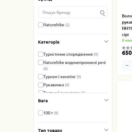
Воло
рука
Naturehike
(2)
NH19
сірі
В ная
Категорія
650
Туристичне спорядження
(9)
Naturehike водонепроникні речі
(9)
Туризм і кемпінг
(9)
Рукавички
(9)
Тактичні аксесуари
(9)
Вага
Професійне спорядження
(9)
Трекінг та активний маршрут
(9)
100 г
(9)
Тип товару