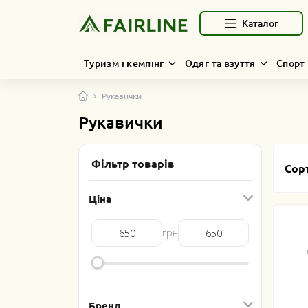
Каталог
Туризм і кемпінг
Одяг та взуття
Спорт 
Рукавички
Рукавички
Фільтр товарів
Сор
Ціна
Бренд