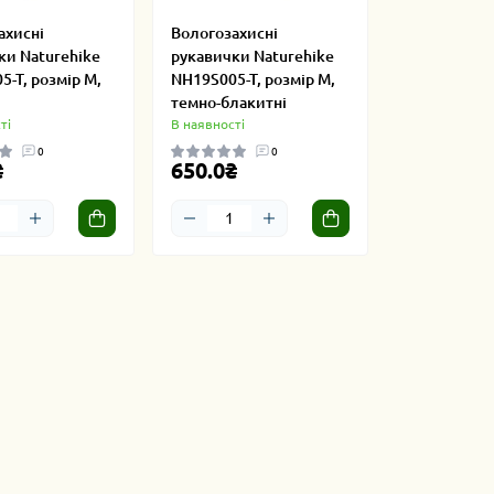
ахисні
Вологозахисні
ки Naturehike
рукавички Naturehike
-T, розмір М,
NH19S005-T, розмір М,
темно-блакитні
ті
В наявності
0
0
₴
650.0₴