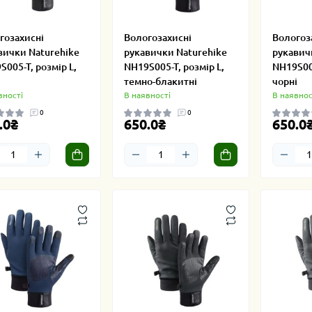
гозахисні
Вологозахисні
Вологоз
вички Naturehike
рукавички Naturehike
рукавич
S005-T, розмір L,
NH19S005-T, розмір L,
NH19S005
темно-блакитні
чорні
вності
В наявності
В наявнос
0
0
.0₴
650.0₴
650.0