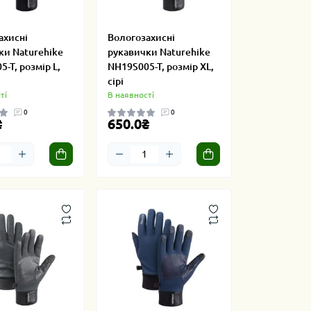
ахисні
Вологозахисні
ки Naturehike
рукавички Naturehike
-T, розмір L,
NH19S005-T, розмір XL,
сірі
ті
В наявності
0
0
₴
650.0₴