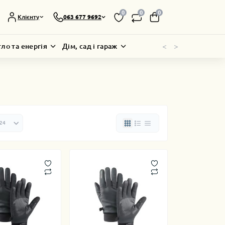
0
0
0
Клієнту
063 677 9692
<
>
тло та енергія
Дім, сад і гараж