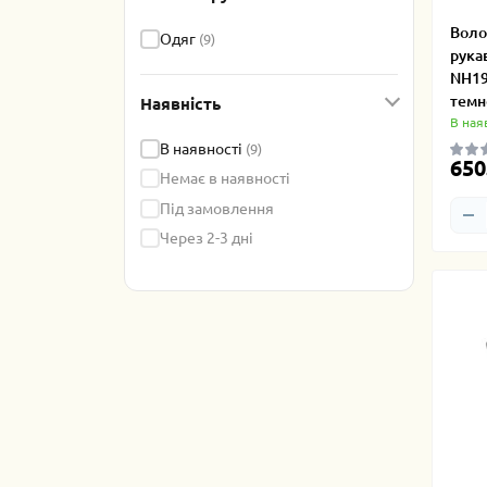
Воло
Одяг
(9)
рука
NH19
темн
Наявність
В ная
В наявності
(9)
650
Немає в наявності
Під замовлення
Через 2-3 дні