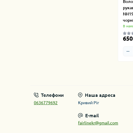
Воло
рука
NH19
чорн
В ная
650
Телефони
Наша адреса
0636779692
Кривий Ріг
E-mail
fairlinekr@gmail.com