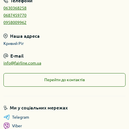
Телефони
0630368258
0687459770
0958009962
Наша адреса
Кривий Ріг
E-mail
info@fairline.com.ua
Перейти до контактів
Ми у соціальних мережах
Telegram
Viber