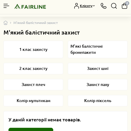
0
Клієнту
М'який балістичний захист
М'який балістичний захист
М'які балістичні
1 клас захисту
бронепакети
2 клас захисту
Захист шиї
Захист плеч
Захист паху
Колір мультикам
Колір піксель
У даній категорії немає товарів.