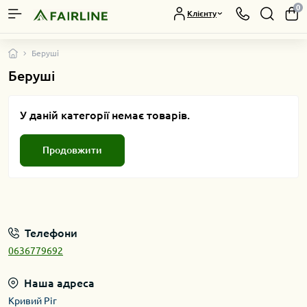
0
Клієнту
Беруші
Беруші
У даній категорії немає товарів.
Продовжити
Телефони
0636779692
Наша адреса
Кривий Ріг