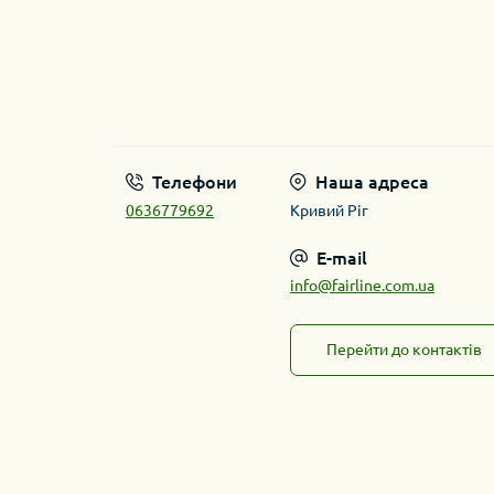
Телефони
Наша адреса
0636779692
Кривий Ріг
E-mail
info@fairline.com.ua
Перейти до контактів