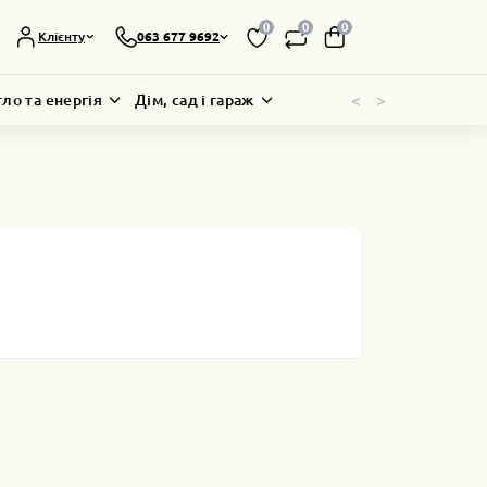
0
0
0
Клієнту
063 677 9692
<
>
тло та енергія
Дім, сад і гараж