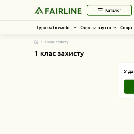
Каталог
Туризм і кемпінг
Одяг та взуття
Спорт 
1 клас захисту
1 клас захисту
У да