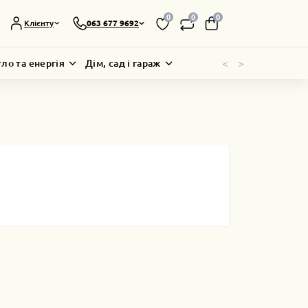
0
0
0
Клієнту
063 677 9692
<
>
тло та енергія
Дім, сад і гараж