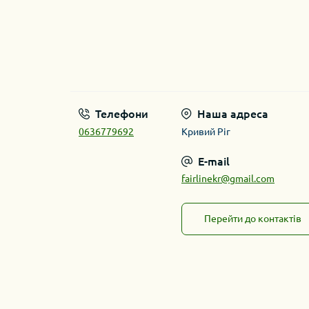
Телефони
Наша адреса
0636779692
Кривий Ріг
E-mail
fairlinekr@gmail.com
Перейти до контактів