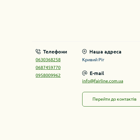
Телефони
Наша адреса
0630368258
Кривий Ріг
0687459770
E-mail
0958009962
info@fairline.com.ua
Перейти до контактів