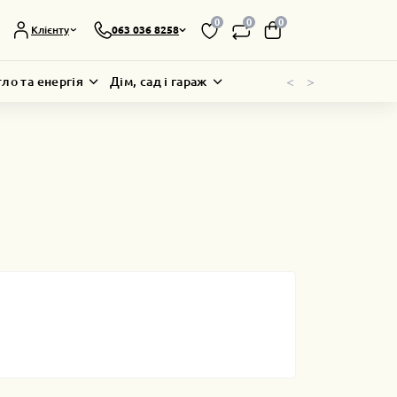
0
0
0
Клієнту
063 036 8258
<
>
тло та енергія
Дім, сад і гараж