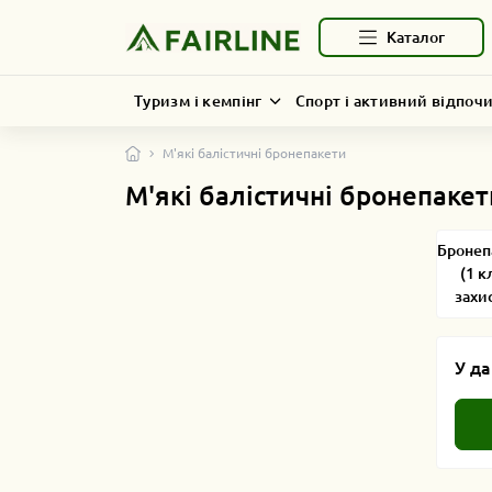
Каталог
Туризм і кемпінг
Спорт і активний відпоч
М'які балістичні бронепакети
М'які балістичні бронепакет
Бронеп
(1 к
захи
У да