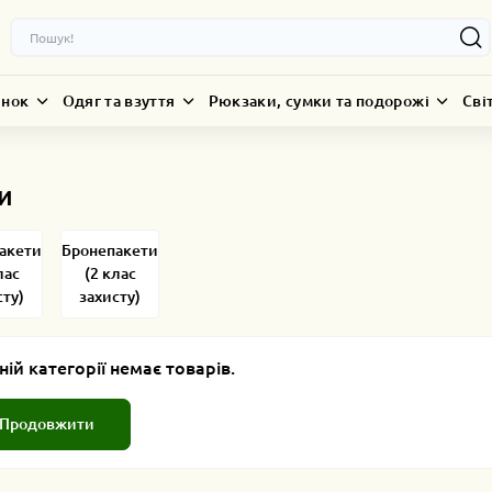
инок
Одяг та взуття
Рюкзаки, сумки та подорожі
Сві
и
акети
Бронепакети
лас
(2 клас
сту)
захисту)
ній категорії немає товарів.
Продовжити