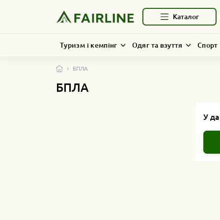
Каталог
Туризм і кемпінг
Одяг та взуття
Спорт 
БПЛА
БПЛА
У да