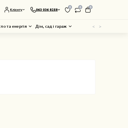
0
0
0
Клієнту
063 036 8258
<
>
тло та енергія
Дім, сад і гараж