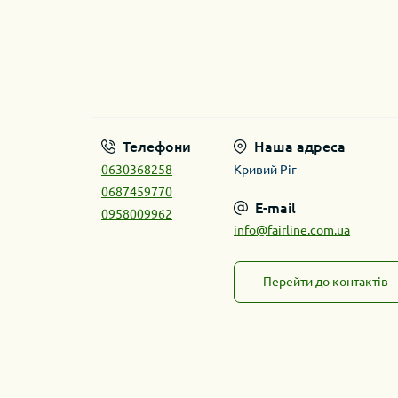
Телефони
Наша адреса
0630368258
Кривий Ріг
0687459770
E-mail
0958009962
info@fairline.com.ua
Перейти до контактів