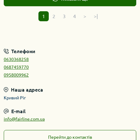
1
2
3
4
>
>|
Телефони
0630368258
0687459770
0958009962
Наша адреса
Кривий Ріг
E-mail
info@fairline.com.ua
Перейти до контактів