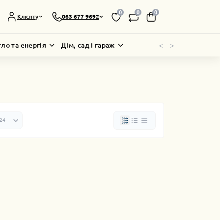
0
0
0
Клієнту
063 677 9692
<
>
тло та енергія
Дім, сад і гараж