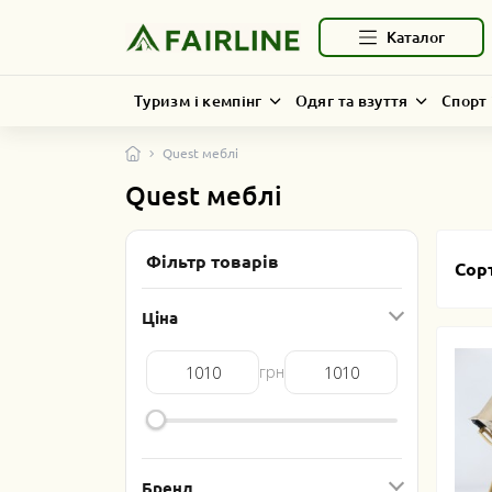
Каталог
Туризм і кемпінг
Одяг та взуття
Спорт 
Quest меблі
Quest меблі
Фільтр товарів
Сор
Ціна
Бренд