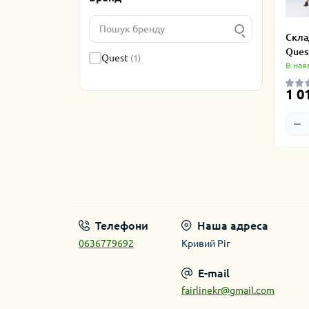
Скла
Ques
Quest
(1)
В ная
1 0
Телефони
Наша адреса
0636779692
Кривий Ріг
E-mail
fairlinekr@gmail.com