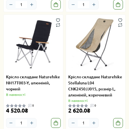
Крісло складане Naturehike
Крісло складане Naturehike
NH17T003-Y, алюміній,
Stellaluna L04
чорний
CNK2450JJ015, розмір L,
В наявності
алюміній, коричневий
В наявності
0
0
4 520.0₴
2 620.0₴