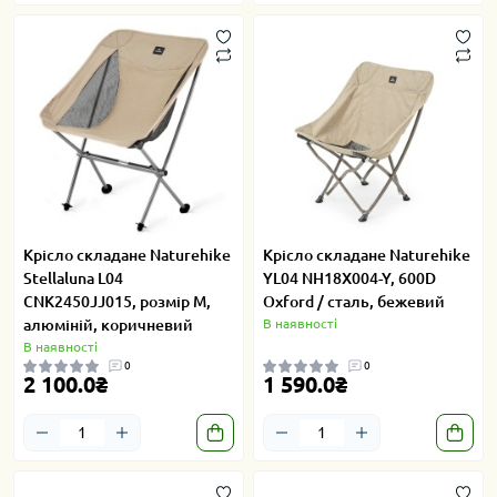
Крісло складане Naturehike
Крісло складане Naturehike
Stellaluna L04
YL04 NH18X004-Y, 600D
CNK2450JJ015, розмір M,
Oxford / сталь, бежевий
алюміній, коричневий
В наявності
В наявності
0
0
2 100.0₴
1 590.0₴