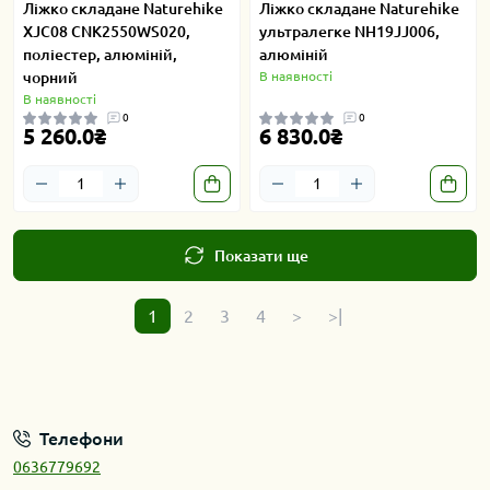
Ліжко складане Naturehike
Ліжко складане Naturehike
XJC08 CNK2550WS020,
ультралегке NH19JJ006,
поліестер, алюміній,
алюміній
чорний
В наявності
В наявності
0
0
5 260.0₴
6 830.0₴
Показати ще
1
2
3
4
>
>|
Телефони
0636779692