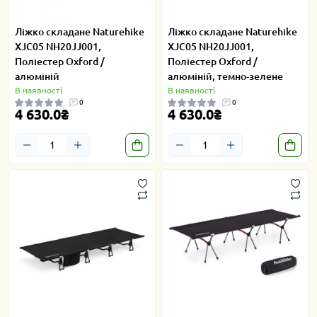
Ліжко складане Naturehike
Ліжко складане Naturehike
XJC05 NH20JJ001,
XJC05 NH20JJ001,
Поліестер Oxford /
Поліестер Oxford /
алюміній
алюміній, темно-зелене
В наявності
В наявності
0
0
4 630.0₴
4 630.0₴