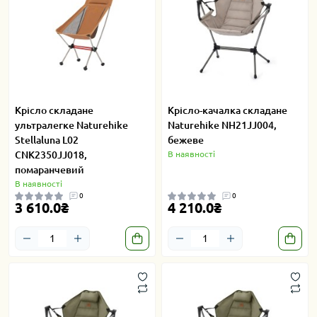
Крісло складане
Крісло-качалка складане
ультралегке Naturehike
Naturehike NH21JJ004,
Stellaluna L02
бежеве
CNK2350JJ018,
В наявності
помаранчевий
В наявності
0
0
3 610.0₴
4 210.0₴