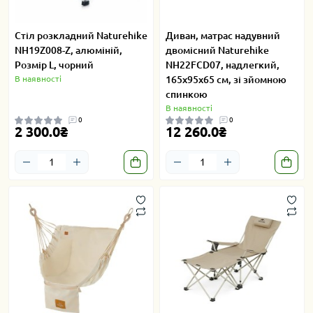
Cтіл розкладний Naturehike
Диван, матрас надувний
NH19Z008-Z, алюміній,
двомісний Naturehike
Розмір L, чорний
NH22FCD07, надлегкий,
В наявності
165x95x65 см, зі зйомною
спинкою
В наявності
0
0
2 300.0₴
12 260.0₴