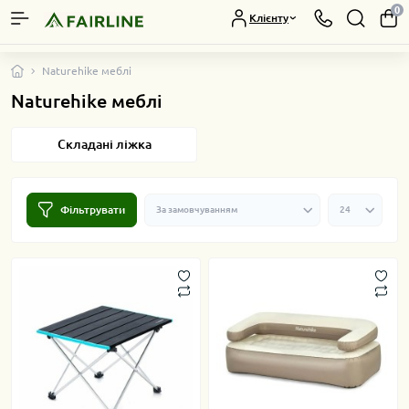
0
Клієнту
Naturehike меблі
Naturehike меблі
Складані ліжка
Фільтрувати