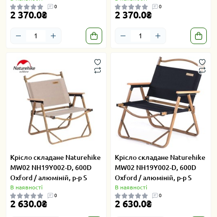
0
0
2 370.0₴
2 370.0₴
Крісло складане Naturehike
Крісло складане Naturehike
MW02 NH19Y002-D, 600D
MW02 NH19Y002-D, 600D
Oxford / алюміній, р-р S
Oxford / алюміній, р-р S
В наявності
В наявності
0
0
2 630.0₴
2 630.0₴