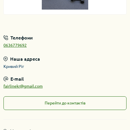
Телефони
0636779692
Наша адреса
Кривий Ріг
E-mail
fairlinekr@gmail.com
Перейти до контактів