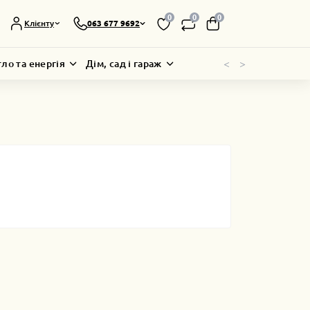
0
0
0
Клієнту
063 677 9692
<
>
тло та енергія
Дім, сад і гараж