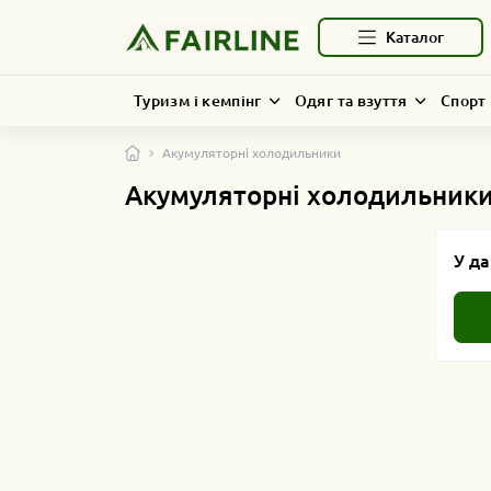
Каталог
Туризм і кемпінг
Одяг та взуття
Спорт 
Акумуляторні холодильники
Акумуляторні холодильник
У да