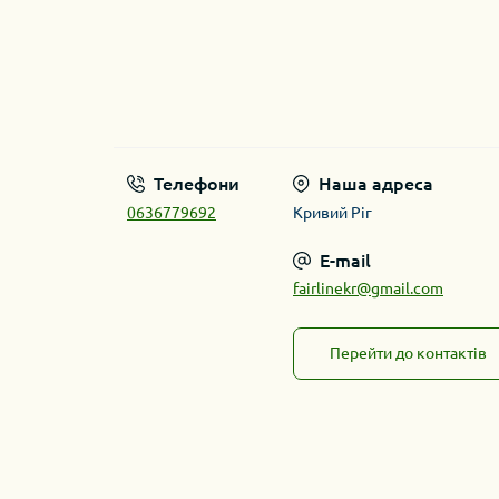
Телефони
Наша адреса
0636779692
Кривий Ріг
E-mail
fairlinekr@gmail.com
Перейти до контактів