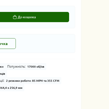
До кошика
очка
Потужність:
вки
17000 об/хв
яців
ії:
2 режими роботи: 85 MPH та 355 CFM
164,4 х 256,9 мм