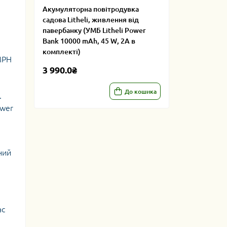
Акумуляторна повітродувка
садова Litheli, живлення від
павербанку (УМБ Litheli Power
Bank 10000 mAh, 45 W, 2А в
комплекті)
MPH
3 990.0₴
До кошика
.
ower
ний
ас