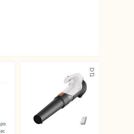
про
час