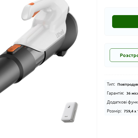
Розстр
Тип:
Повітроду
Гарантія:
36 міс
Додаткові функц
Розмір:
759,4 х 