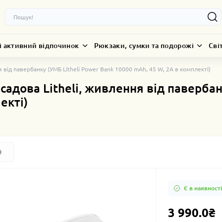
і активний відпочинок
Рюкзаки, сумки та подорожі
Сві
 від павербанку (УМБ Litheli Power Bank 10000 mAh, 45 W, 2А в комплекті)
адова Litheli, живлення від павербан
екті)
Є в наявності
3 990.0₴