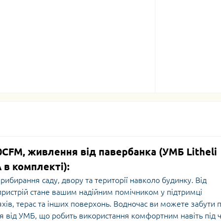
0CFM, живлення від павербанка (УМБ Litheli
 в комплекті):
рибирання саду, двору та території навколо будинку. Від
пристрій стане вашим надійним помічником у підтримці
ляхів, терас та інших поверхонь. Водночас ви можете забути 
я від УМБ, що робить використання комфортним навіть під 