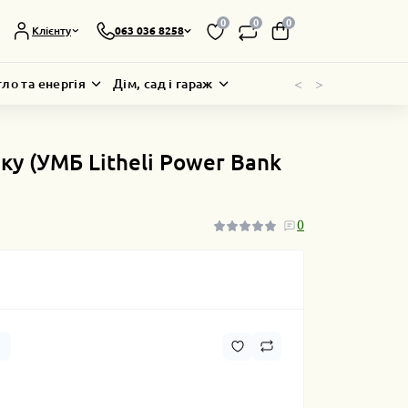
0
0
0
Клієнту
063 036 8258
<
>
тло та енергія
Дім, сад і гараж
ку (УМБ Litheli Power Bank
0