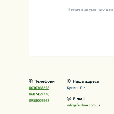
Немає відгуків про цей
Телефони
Наша адреса
0630368258
Кривий Ріг
0687459770
E-mail
0958009962
info@fairline.com.ua