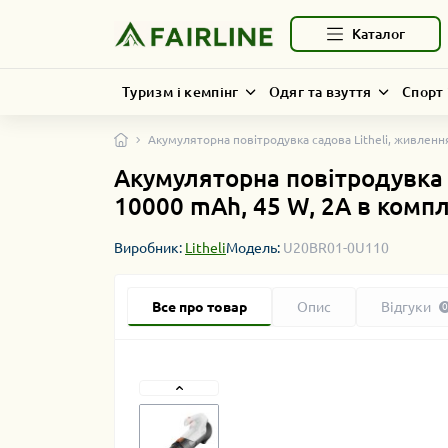
Каталог
Туризм і кемпінг
Одяг та взуття
Спорт 
Акумуляторна повітродувка садова Litheli, живлення
Акумуляторна повітродувка с
10000 mAh, 45 W, 2А в компл
Виробник:
Litheli
Модель:
U20BR01-0U110
Все про товар
Опис
Відгуки
0