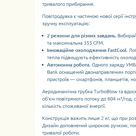
тривалого прибирання.
Повітродувка є частиною нової серії інст
зручну експлуатацію:
2 режими для різних завдань.
Вибирайт
та максимальна 355 CFM.
Інноваційне охолодження FastCool.
Лоп
тепла підвищують ефективність охоло
Автономна робота.
Одного заряду УМБ L
Bank оснащений двонаправленим порто
пристроїв — смартфонів, планшетів, но
Аеродинамічна трубка TurboBlow та вдо
об'єм повітряного потоку до 604 м³/год,
кількість споживаної енергії.
Конструкція важить лише 2 кг, що при роз
Дизайн доповнений широкою ручкою, том
тривалої роботи.