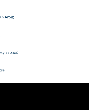
0 мАгод;
;
му заряді;
оки;