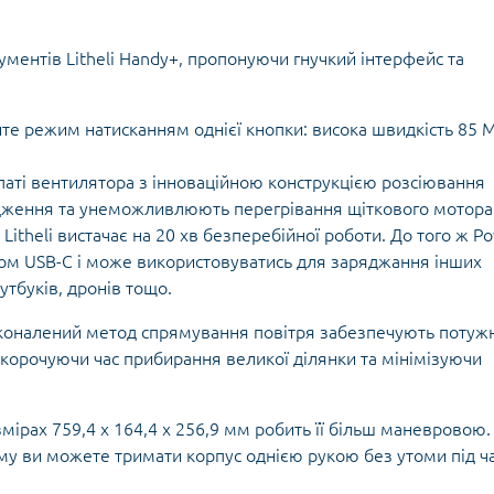
рументів Litheli Handy+, пропонуючи гнучкий інтерфейс та
е режим натисканням однієї кнопки: висока швидкість 85 
аті вентилятора з інноваційною конструкцією розсіювання
дження та унеможливлюють перегрівання щіткового мотора
itheli вистачає на 20 хв безперебійної роботи. До того ж P
м USB-C і може використовуватись для заряджання інших
утбуків, дронів тощо.
сконалений метод спрямування повітря забезпечують потуж
 скорочуючи час прибирання великої ділянки та мінімізуючи
мірах 759,4 х 164,4 х 256,9 мм робить її більш маневровою.
у ви можете тримати корпус однією рукою без утоми під ч