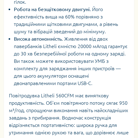
гілок.
Робота на безщітковому двигуні.
Його
ефективність вища на 60% порівняно з
традиційними щітковими двигунами, а рівень
шуму та вібрацій зведений до мінімуму.
Висока автономність.
Живлення від двох
павербанків Litheli ємністю 20000 мАгод гарантує
до 30 хв безперебійної роботи на одному заряді.
Ви також можете використовувати УМБ з
комплекту для заряджання інших пристроїв —
для цього акумулятори оснащені
двонаправленими портами USB-C.
Повітродувка Litheli 560CFM має виняткову
продуктивність. Об'єм повітряного потоку сягає 950
м³/год, спрощуючи виконання навіть найскладніших
завдань з прибирання. Водночас конструкція
відрізняється портативністю: широка ручка для
утримання однією рукою та вага, що дорівнює лише