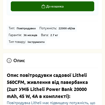
До кошика
Тип:
Потужність:
Повітродувки
22000 об/хв
Гарантія:
Вага:
36 місяців
2.7 кг
Тип товару:
Інструменти
Опис
Опис повітродувки садової Litheli
560CFM, живлення від павербанка
(2шт УМБ Litheli Power Bank 20000
mAh, 45 W, 4А в комплекті):
Повітродувка Litheli має підвищену потужність, що