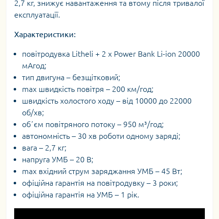
2,7 кг, знижує навантаження та втому після тривалої
експлуатації.
Характеристики:
повітродувка Litheli + 2 х Power Bank Li-ion 20000
мАгод;
тип двигуна – безщітковий;
max швидкість повітря – 200 км/год;
швидкість холостого ходу – від 10000 до 22000
об/хв;
обʼєм повітряного потоку – 950 м³/год;
автономність – 30 хв роботи одному заряді;
вага – 2,7 кг;
напруга УМБ – 20 В;
max вхідний струм заряджання УМБ – 45 Вт;
офіційна гарантія на повітродувку – 3 роки;
офіційна гарантія на УМБ – 1 рік.