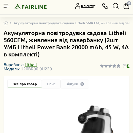
0
Клієнту
Акумуляторна повітродувка садова Litheli 560CFM, живлення від павер
Акумуляторна повітродувка садова Litheli
560CFM, живлення від павербанку (2шт
УМБ Litheli Power Bank 20000 mAh, 45 W, 4А
в комплекті)
Виробник:
Litheli
0
Модель:
U20BR00-0U220
Все про товар
Опис
Відгуки
0