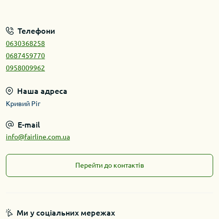
Телефони
0630368258
0687459770
0958009962
Наша адреса
Кривий Ріг
E-mail
info@fairline.com.ua
Перейти до контактів
Ми у соціальних мережах