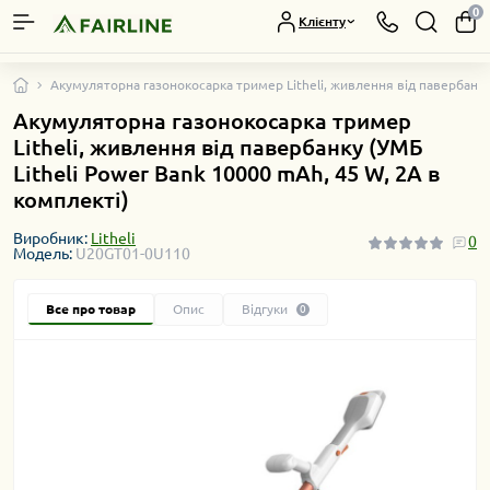
0
Клієнту
Акумуляторна газонокосарка тример Litheli, живлення від павербанку 
Акумуляторна газонокосарка тример
Litheli, живлення від павербанку (УМБ
Litheli Power Bank 10000 mAh, 45 W, 2А в
комплекті)
Виробник:
Litheli
0
Модель:
U20GT01-0U110
Все про товар
Опис
Відгуки
0