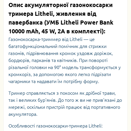
Опис акумуляторної газонокосарки
тримера Litheli, живлення від
павербанка (УМБ Litheli Power Bank
10000 mAh, 45 W, 2А в комплекті):
Газонокосарка-триммер від Litheli — це
багатофункціональний помічник для стрижки
газонів, підрівнювання кромок уздовж доріжок,
бордюрів, парканів та квітників. При повороті
різальної головки на 90° модель трансформується у
кромкоріз, за допомогою якого легко підрізати
чагарники та надавати їм потрібну форму.
Тример справляється з покосом як дрібної трави,
так і великих бур'янів. До того ж ви не прив'язані до
мережі, оскільки пристрій працює від портативного
акумулятора.
Особливості газонокосарки-тримера Litheli: