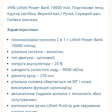
УМБ Litheli Power Bank 10000 mAг, Пластикове лезо,
Кругла застібка, Верхній вал / Ручка, Середній вал,
Голівка тримера
Характеристики:
газонокосарка-триммер 2 в 1 + Litheli Power Bank
10000 мАгод;
різальна система – волосінь;
тип двигуна – щітковий;
напруга акумулятора – 20 В;
швидкість холостого ходу – 9000 об/хв;
діаметр зрізу – 250 мм;
різальна головка обертається на 90° і може
виконувати функцію кромкорізу;
автоматичне подання волосіні + технологія «Без
сплутування»;
ергономічна ручка Litheli ProGrip для керування
однією рукою;