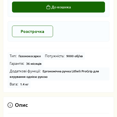
До кошика
Розстрочка
Тип:
Потужність:
Газонокосарки
9000 об/хв
Гарантія:
36 місяців
Додаткові функції:
Ергономічна ручка Litheli ProGrip для
керування однією рукою
Вага:
1.4 кг
Опис